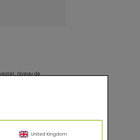
yester, niveau de
application Corona.
United Kingdom