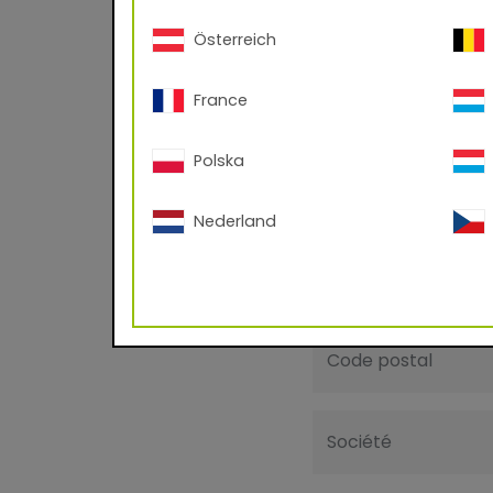
pour votre système 
Österreich
(.kmp, .axf, .exr)
France
Avez-vous un comp
Oui
Non
Polska
Prénom
Nederland
Email
Code postal
Société