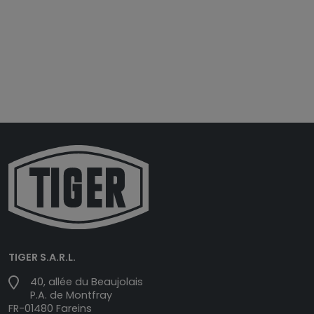
TIGER S.A.R.L.
40, allée du Beaujolais
P.A. de Montfray
FR-01480 Fareins