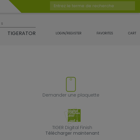
Entrez le terme de recherche
es
TIGERATOR
LOGIN/REGISTER
FAVORITES
CART
duit
supprimer le produit des favor
Demander une 
Demander une plaquette
TIGER Digital Fin
TIGER Digital Finish
Télécharger maintenant