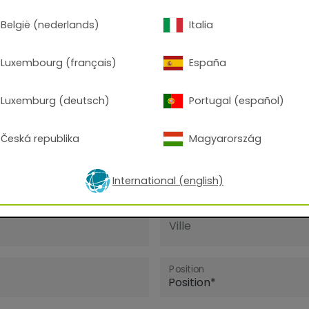
de rendu CGI
België (nederlands)
Italia
Luxembourg (français)
España
te chez nous?
Luxemburg (deutsch)
Portugal (español)
Nom de famille
Česká republika
Magyarország
Numéro de téléphone
International (english)
Ville
Position