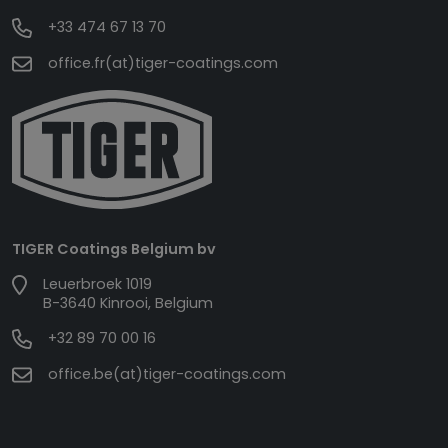
+33 474 67 13 70
office.fr(at)tiger-coatings.com
TIGER Coatings Belgium bv
Leuerbroek 1019
B-3640 Kinrooi, Belgium
+32 89 70 00 16
office.be(at)tiger-coatings.com