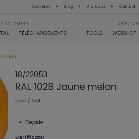
Carrières
Blog
Á propos
Contact
chnologies
Servic
ITAL
TÉLÉCHARGEMENTS
TOOLS
WEBSHOP
e melon
Partager le pro
Ajouter ou 
18/22053
RAL 1028 Jaune melon
Lisse
/
Mat
Façade
Certificats: