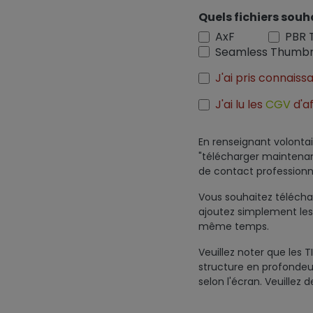
Quels fichiers souh
AxF
PBR 
Seamless Thumbn
J'ai pris connais
J'ai lu les
CGV
d'af
En renseignant volontai
"télécharger maintenant
de contact professionn
Vous souhaitez télécharg
ajoutez simplement les
même temps.
Veuillez noter que les T
structure en profondeur 
selon l'écran. Veuillez 