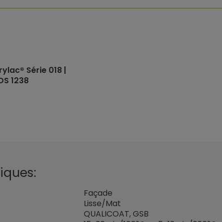
rylac® Série 018 |
DS 1238
iques:
Façade
Lisse/Mat
QUALICOAT, GSB