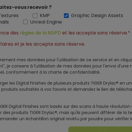
aitez-vous recevoir ?
Textures
KMP
Graphic Design Assets
ails
Unreal Engine
sance des
règles de la RGPD
et les accepte sans réserve.*
faires et je les accepte sans réserve.
rement mes données pour l'utilisation de ce service et en cliqu
", je consens à l'utilisation de mes données pour l'envoi d'une 
el, conformément à la charte de confidentialité.
er les Digital Finishes de plusieurs produits TIGER Drylac® en une
 produits souhaités à vos favoris et demandez le lien de téléc
IGER Digital Finishes sont basés sur des scans à haute résolution d
des produits TIGER Drylac®, mais qu'ils peuvent différer de la tei
demander un échantillon original revêtu par poudre pour vérifier la