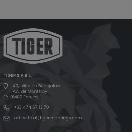
TIGER S.A.R.L.
40, allée du Beaujolais
P.A. de Montfray
FR-01480 Fareins
+33 474 67 13 70
office.fr(at)tiger-coatings.com