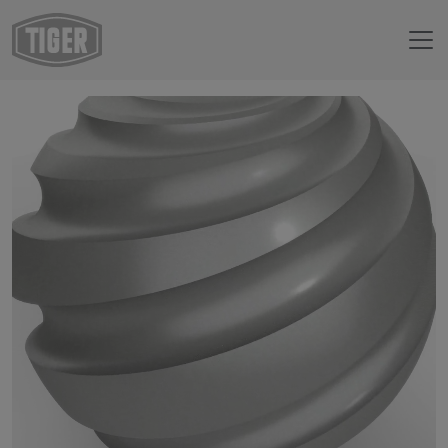
Boutique en ligne
18/70587 - env. DB 701 IG