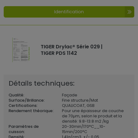
Identification
TIGER Drylac® Série 029 |
TIGER PDS 1142
Détails techniques:
Qualité:
Façade
Surface/Brillance:
Fine structure/Mat
Certifications:
QUALICOAT, GSB
Rendement théorique:
Pour une épaisseur de couche
de 70µm, selon le produit et la
densité: 9.8-13.8 m2 /kg
Paramètres de
20-30min/170°C__10-
cuisson:
15min/200°C
Densité:
1,41
g/cm3, +/- 0,05