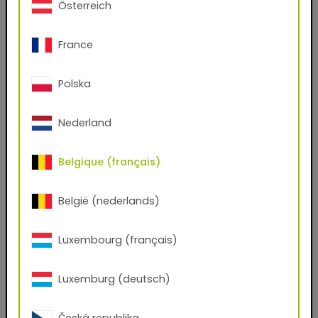
Österreich
Oui
Non
France
Prénom
Polska
Nom de famille
Nederland
Email
Belgique (français)
België (nederlands)
Numéro de téléphone
Luxembourg (français)
Code postal
Luxemburg (deutsch)
Ville