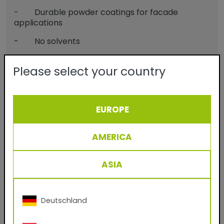
- Durable powder coatings for facade
applications
- No solvents
- Virtually 100% material utilization
Please select your country
- Easy to process and clean
- Applicable on aluminium, steel and
galvanized steel
EUROPE
- Protection and decoration
AMERICA
Télécharger TIGER Digital Finishes:
ASIA
pour votre système de rendu CGI
(.kmp, .axf, .exr)
Deutschland
Avez-vous un compte chez nous?