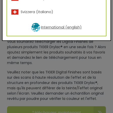
En renseignant volontairement mes données pour
l'utilisation de ce service et en cliquant sur le bouton
Svizzera (italiano)
"télécharger maintenant", je consens à l'utilisation de
mes données pour l'envoi d'une newsletter ou à des
fins de contact professionnel, conformément à la
International (english)
charte de confidentialité.
Vous souhaitez télécharger les Digital Finishes de
plusieurs produits TIGER Drylac® en une seule fois ? Alors
ajoutez simplement les produits souhaités à vos favoris
et demandez le lien de téléchargement pour tous en
même temps.
Veuillez noter que les TIGER Digital Finishes sont basés
sur des scans à haute résolution de l'effet et de la
structure en profondeur des produits TIGER Drylac®,
mais qu'ils peuvent différer de la teinte/l'effet original
selon l'écran. Veuillez demander un échantillon original
revêtu par poudre pour vérifier la couleur et l'effet.
Télécharger maintenant