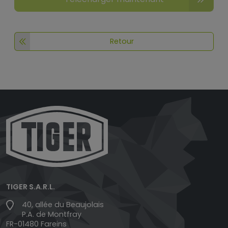
Retour
TIGER S.A.R.L.
40, allée du Beaujolais
P.A. de Montfray
FR-01480 Fareins