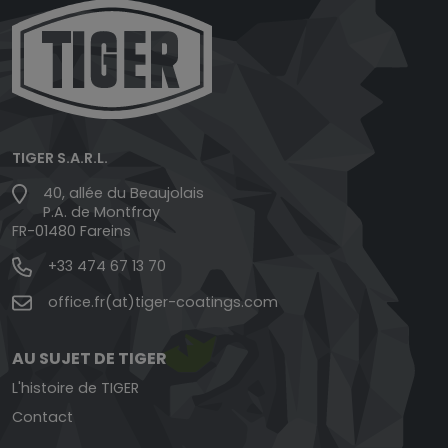
TIGER S.A.R.L.
40, allée du Beaujolais
P.A. de Montfray
FR-01480 Fareins
+33 474 67 13 70
office.fr(at)tiger-coatings.com
AU SUJET DE TIGER
L'histoire de TIGER
Contact