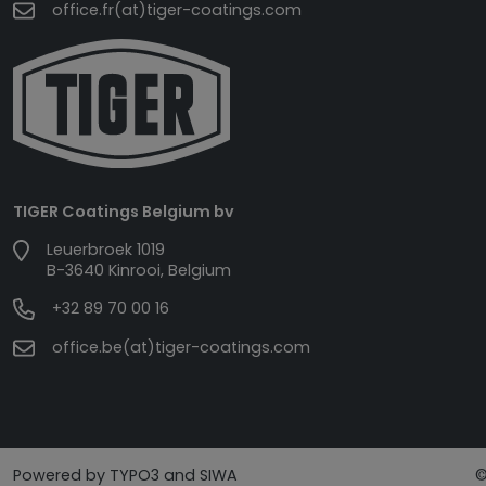
office.fr(at)tiger-coatings.com
TIGER Coatings Belgium bv
Leuerbroek 1019
B-3640 Kinrooi, Belgium
+32 89 70 00 16
office.be(at)tiger-coatings.com
Powered by TYPO3 and SIWA
©