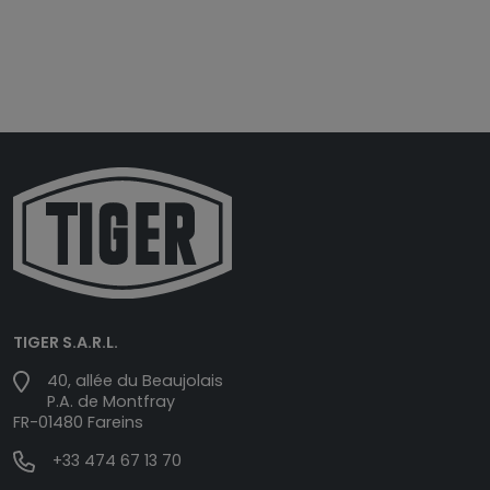
TIGER S.A.R.L.
40, allée du Beaujolais
P.A. de Montfray
FR-01480 Fareins
+33 474 67 13 70