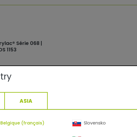
rylac® Série 068 |
DS 1153
try
ASIA
iques:
Façade
Belgique (français)
Slovensko
Lisse/Mat
QUALICOAT, GSB