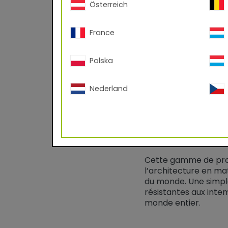
Rendement théoriqu
Österreich
Paramètres de cuis
France
Densité:
Polska
Nederland
68/72396 Gre
Peinture en poudre s
Cette gamme de produ
l’architecture en m
du monde. Une simpl
résistantes aux inte
monde entier.