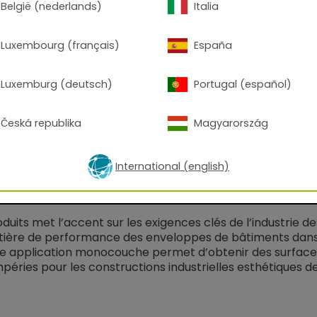
e:
Pour une épaisseur de couche de 60
België (nederlands)
Italia
et la densité: 10.4-13.8 m2 /kg
son:
20-40min/170°C__10-22min/200°
Luxembourg (français)
España
1,41
g/cm3, +/- 0,05
Luxemburg (deutsch)
Portugal (español)
Česká republika
Magyarország
y Classic 624
International (english)
uper durable à base de polyester pour le procédé Coron
its met l’accent sur les exigences clés de l’industrie de
atière de performance des enveloppes de bâtiments dans 
e application monocouche permet d’obtenir des surface
mpéries pour les constructions industrielles esthétiques d