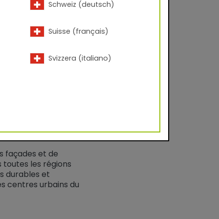
µm, selon le produit
Schweiz (deutsch)
C
Suisse (français)
Svizzera (italiano)
a.
s façades et de
toutes les régions
s durables et
es centres urbains du