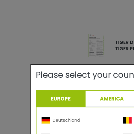
TIGER D
TIGER P
Please select your coun
EUROPE
AMERICA
Détails techn
Qualité:
Deutschland
Surface/Brillance:
Certifications: