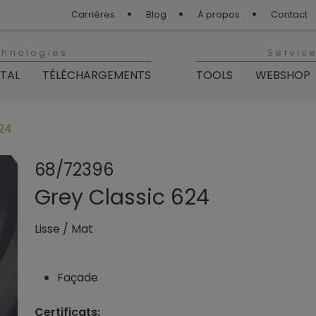
Carrières
Blog
Á propos
Contact
chnologies
Servic
ITAL
TÉLÉCHARGEMENTS
TOOLS
WEBSHOP
624
Partager le pro
Ajouter ou
68/72396
Grey Classic 624
Lisse
/
Mat
Façade
Certificats: