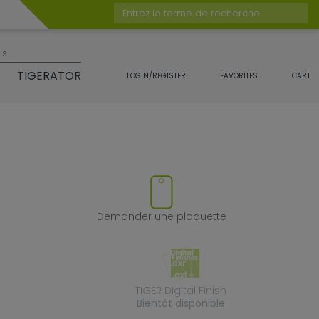
Entrez le terme de recherche
es
TIGERATOR
LOGIN/REGISTER
FAVORITES
CART
duit
 supprimer le produit des favor
Demander une 
Demander une plaquette
TIGER Digital Fin
TIGER Digital Finish
Bientôt disponible