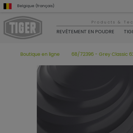
Belgique (français)
Products & Te
REVÊTEMENT EN POUDRE
TIG
Boutique en ligne
68/72396 - Grey Classic 