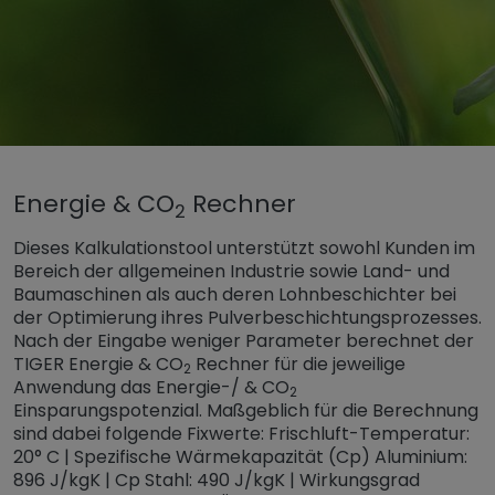
Untermenü öffnen für „www.tiger-coatings.com“
Energie & CO
Rechner
Untermenü öffnen für „Tools“
Tools
2
Energie & CO2 Rechner
Dieses Kalkulationstool unterstützt sowohl Kunden im
Bereich der allgemeinen Industrie sowie Land- und
Baumaschinen als auch deren Lohnbeschichter bei
der Optimierung ihres Pulverbeschichtungsprozesses.
Nach der Eingabe weniger Parameter berechnet der
TIGER Energie & CO
Rechner für die jeweilige
2
Anwendung das Energie-/ & CO
2
Einsparungspotenzial. Maßgeblich für die Berechnung
sind dabei folgende Fixwerte: Frischluft-Temperatur:
20° C | Spezifische Wärmekapazität (Cp) Aluminium:
896 J/kgK | Cp Stahl: 490 J/kgK | Wirkungsgrad