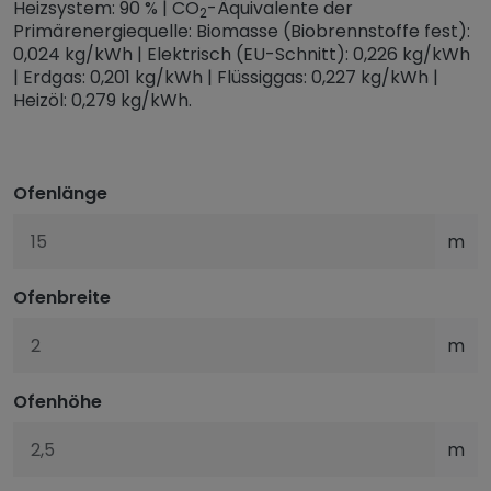
Heizsystem: 90 % | CO
-Äquivalente der
2
Primärenergiequelle: Biomasse (Biobrennstoffe fest):
0,024 kg/kWh | Elektrisch (EU-Schnitt): 0,226 kg/kWh
| Erdgas: 0,201 kg/kWh | Flüssiggas: 0,227 kg/kWh |
Heizöl: 0,279 kg/kWh.
Fixwerte:
Ofenlänge
Frischlufttemperatur
m
Ofenbreite
°C
m
Heizwert
Ofenhöhe
m
kg/kWh