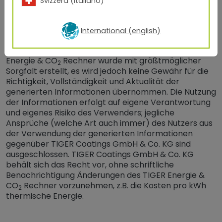
Svizzera (italiano)
GmbH & Co. KG. Die Ergebnisse des Energie &
CO
Rechners haben lediglich unverbindlichen
2
Informationscharakter und begründen kein
International (english)
vertragliches Rechtsverhältnis und keine
Nebenverpflichtung aus dem Kaufvertrag. Der
Energie & CO
Rechner wurde mit größtmöglicher
2
Sorgfalt erstellt, es wird jedoch keine Gewähr für die
Richtigkeit, Vollständigkeit und Aktualität der
generierten Informationen übernommen. Die Nutzung
der Informationen erfolgt auf eigene Verantwortung
und eigenes Risiko des Verwenders; jegliche
Ansprüche (welche Art auch immer) des Nutzers aus
der Verwendung der generierten Informationen
gegenüber TIGER Coatings GmbH & Co. KG sind
ausgeschlossen. TIGER Coatings GmbH & Co. KG
behält sich das Recht vor, ohne schriftliche
Benachrichtigung Änderungen des TIGER Energie &
CO
Rechner vorzunehmen, z.B. die Kosten pro kWh
2
thermische Energie.