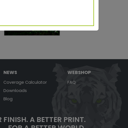
Sustaina-
bility
NEWS
WEBSHOP
Coverage Calculator
FAQ
Downloads
Blog
 FINISH.
A BETTER PRINT.
FOR A BETTER WORLD.