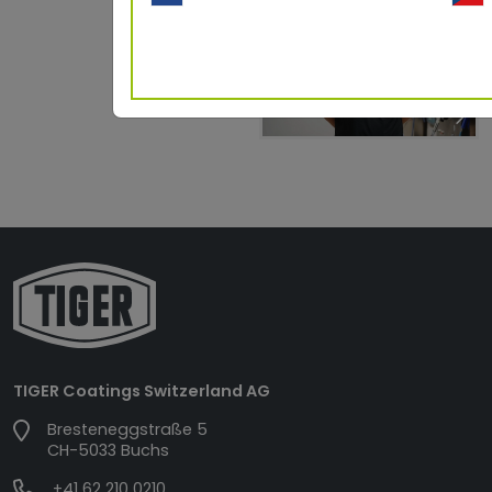
Blog
TIGER Coatings Switzerland AG
Bresteneggstraße 5
CH-5033 Buchs
+41 62 210 0210