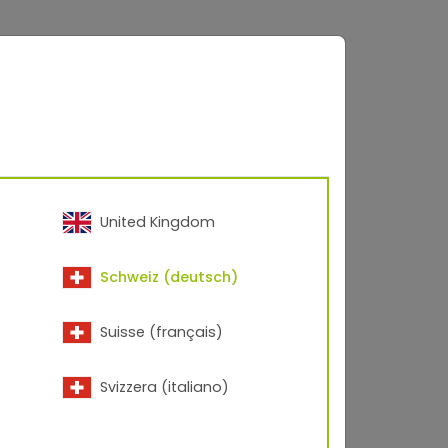
TIGER
Vision
United Kingdom
Schweiz (deutsch)
Karriere
Suisse (français)
Svizzera (italiano)