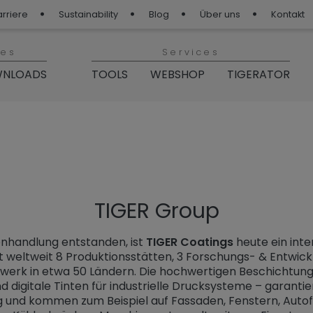
arriere
Sustainability
Blog
Über uns
Kontakt
ies
Services
NLOADS
TOOLS
WEBSHOP
TIGERATOR
roup“
TIGER Group
enhandlung entstanden, ist
TIGER Coatings
heute ein inte
t weltweit 8 Produktionsstätten, 3 Forschungs- & Entwic
werk in etwa 50 Ländern. Die hochwertigen Beschichtun
d digitale Tinten für industrielle Drucksysteme – garantie
 und kommen zum Beispiel auf Fassaden, Fenstern, Autof