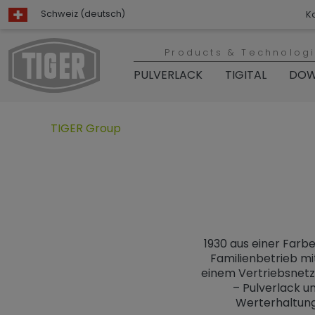
Schweiz (deutsch)
K
Products & Technolog
PULVERLACK
TIGITAL
DOW
Untermenü öffnen für „www.tiger-coatings.com“
Untermenü öffnen für „TIGER G
TIGER Group
1930 aus einer Farb
Familienbetrieb mi
einem Vertriebsnetz
– Pulverlack un
Werterhaltung