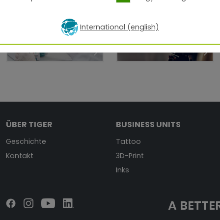
Patente
Presse
International (english)
ÜBER TIGER
BUSINESS UNITS
Geschichte
Tattoo
Kontakt
3D-Print
Inks
A BETTER