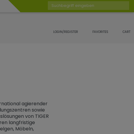
Suchbegriff eingeben
LOGIN/REGISTER
FAVORITES
CART
rnational agierender
klungszentren sowie
gslösungen von TIGER
ren langfristige
elgen, Möbeln,