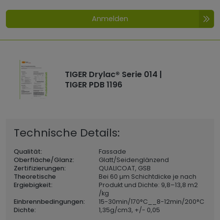
Anmelden
TIGER Drylac® Serie 014 |
TIGER PDB 1196
Technische Details:
Qualität:
Fassade
Oberfläche/Glanz:
Glatt/Seidenglänzend
Zertifizierungen:
QUALICOAT, GSB
Theoretische
Bei 60 µm Schichtdicke je nach
Ergiebigkeit:
Produkt und Dichte: 9,8–13,8 m2
/kg
Einbrennbedingungen:
15-30min/170°C__8-12min/200°C
Dichte:
1,35
g/cm3, +/- 0,05