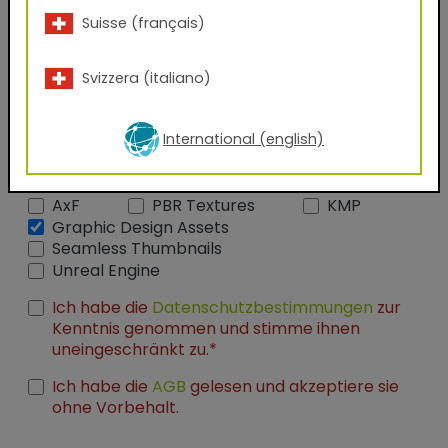
Suisse (français)
Firmenname
Svizzera (italiano)
Funktion
International (english)
Welche Dateien möchten Sie erhalten?
AxF
PBR Textures
KMP
Graphic Design Assets
Seamless Thumbnails
Unreal Engine
Ich habe die
Datenschutzbestimmungen
zur
Kenntnis genommen und stimme ihnen
uneingeschränkt zu.*
Ich habe die
AGB
gelesen und akzeptiere sie
ohne Vorbehalt.