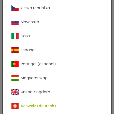
Česká republika
Vorname
Slovensko
Nachname
Italia
E-Mail-Adresse
España
Portugal (español)
Telefon
Magyarország
Postleitzahl
United Kingdom
Stadt
Schweiz (deutsch)