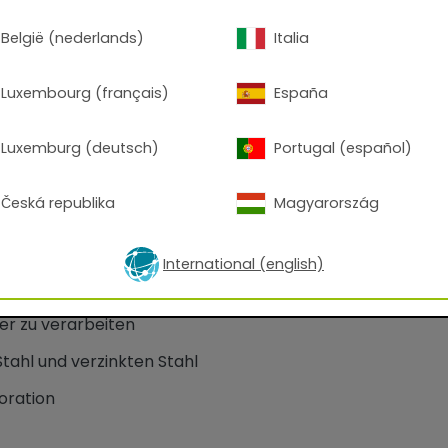
België (nederlands)
Italia
Luxembourg (français)
España
Luxemburg (deutsch)
Portugal (español)
erbeschichtung für Fassaden
Česká republika
Magyarország
 Oberfläche
l
International (english)
 Materialnutzungsgrad
r zu verarbeiten
ahl und verzinkten Stahl
ration