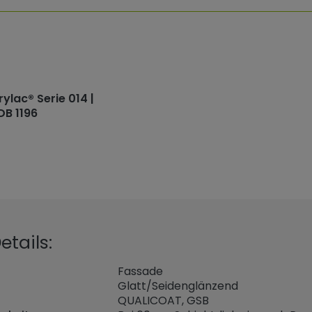
rylac® Serie 014 |
DB 1196
tails:
Fassade
Glatt/Seidenglänzend
QUALICOAT, GSB