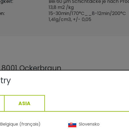
gkeit:
Bei 60 µm Schichtdicke je nach Prod
13,8 m2 /kg
n:
15-30min/170°C__8-12min/200°C
1,41
g/cm3, +/- 0,05
 8001 Ockerbraun
try
ür Metallfassaden und Stahlbau, Polyesterbasis, Glanzgr
0° Messwinkel; Corona-Applikation.
kt für die Königsdisziplin der Beschichtungsindustrie: de
n und Blechen für Fassaden. Im Einschicht-Verfahren ent
ASIA
chen für den gewerblichen Objekt- und privaten Wohnb
Belgique (français)
Slovensko