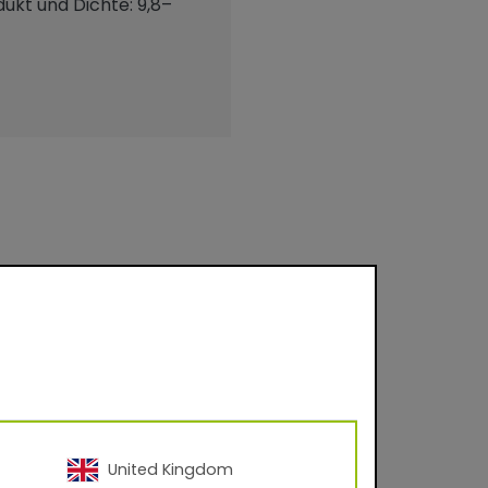
ukt und Dichte: 9,8–
ad ca. 70 ± 5 nach
m dekorativen
stehen langlebige,
au in gemäßigten
United Kingdom