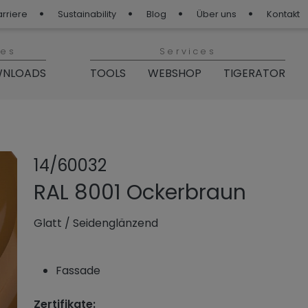
arriere
Sustainability
Blog
Über uns
Kontakt
ies
Services
NLOADS
TOOLS
WEBSHOP
TIGERATOR
Produkt teilen
Produkt zu 
14/60032
RAL 8001 Ockerbraun
Glatt
/
Seidenglänzend
Fassade
Zertifikate: