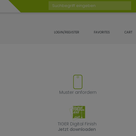
Suchbegriff eingeben
LOGIN/REGISTER
FAVORITES
CART
Favoriten hinzufügen oder ent
Muster anforde
Muster anfordern
TIGER Digital Fin
TIGER Digital Finish
Jetzt downloaden