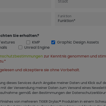
Stadt
Funktion
chten Sie erhalten?
Textures
KMP
Graphic Design Assets
ails
Unreal Engine
nschutzbestimmungen
zur Kenntnis genommen und sti
zu.*
gelesen und akzeptiere sie ohne Vorbehalt.
utzung dieses Services durch Angabe meiner Daten und Klick auf 
h mit der Verwendung meiner Daten zum Versand eines Newslett
ktaufnahme gemäß den Bestimmungen der Datenschutzerklärun
al Finishes von mehreren TIGER Drylac® Produkten in einem Sc