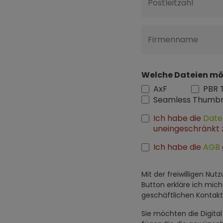
Postleitzahl
Firmenname
Welche Dateien mö
AxF
PBR 
Seamless Thumbn
Ich habe die
Date
uneingeschränkt 
Ich habe die
AGB
Mit der freiwilligen N
Button erkläre ich mic
geschäftlichen Konta
Sie möchten die Digit