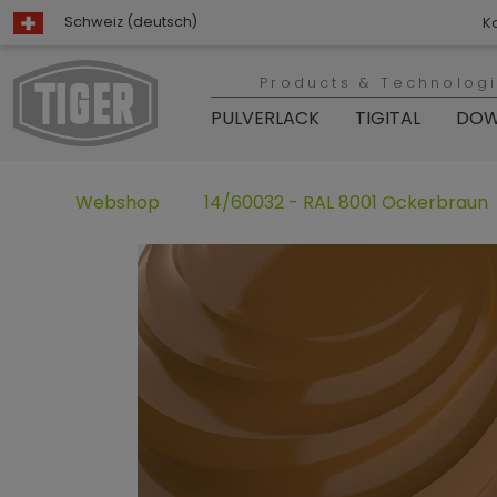
Schweiz (deutsch)
K
Products & Technolog
PULVERLACK
TIGITAL
DOW
Webshop
14/60032 - RAL 8001 Ockerbraun