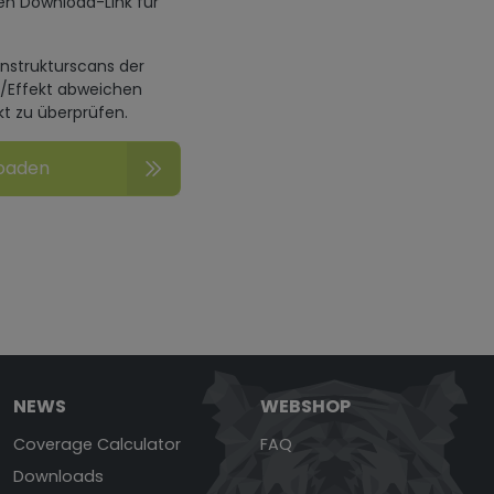
en Download-Link für
enstrukturscans der
n/Effekt abweichen
kt zu überprüfen.
loaden
NEWS
WEBSHOP
Coverage Calculator
FAQ
Downloads