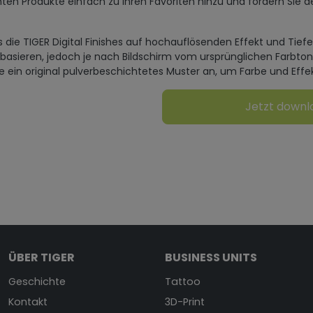
ten Produkte einfach zu Ihren Favoriten hinzu und fordern Sie d
s die TIGER Digital Finishes auf hochauflösenden Effekt und Tief
 basieren, jedoch je nach Bildschirm vom ursprünglichen Farbto
ie ein original pulverbeschichtetes Muster an, um Farbe und Effe
Jetzt down
ÜBER TIGER
BUSINESS UNITS
Geschichte
Tattoo
Kontakt
3D-Print