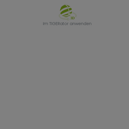
Im TIGERator 
Im TIGERator anwenden