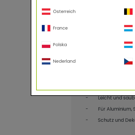
Österreich
France
Benefits
Polska
- Wetterfeste Pulv
Nederland
- Seidenglänzende
- Keine Lösemitte
- Nahezu 100%iger
- Leicht und saube
- Für Aluminium, St
- Schutz und Deko