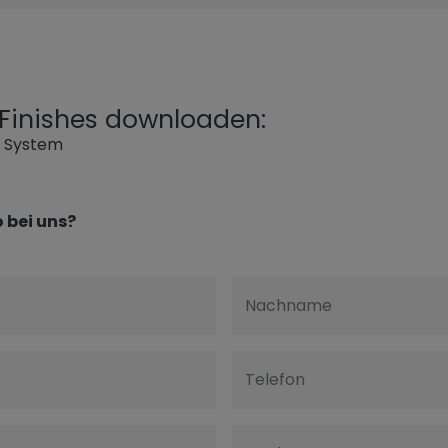
l Finishes downloaden:
g System
 bei uns?
Nachname
Telefon