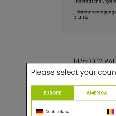
Theoretische Ergiebi
Einbrennbedingunge
Dichte:
14/60032 RAL
Please select your coun
Pulverbeschichtung f
Gardner ISO 2813 – 6
Das klassische Produ
Veredeln von Profile
EUROPE
AMERICA
wetterfeste Oberflä
Klimazonen Europas.
Deutschland