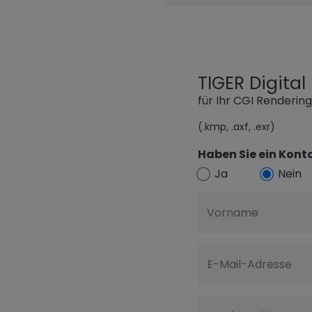
TIGER Digita
für Ihr CGI Renderin
(.kmp, .axf, .exr)
Haben Sie ein Konto
Ja
Nein
Vorname
E-Mail-Adresse