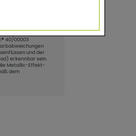
ukt und Dichte: 9,8–
ose
ac® 40/00003
 Farbabweichungen
einflüssen und der
ad) erkennbar sein.
die Metallic-Effekt-
emäß dem