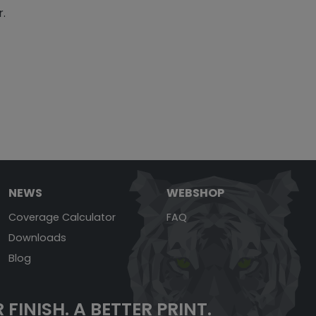
.
NEWS
WEBSHOP
Coverage Calculator
FAQ
Downloads
Blog
 FINISH.
A BETTER PRINT.