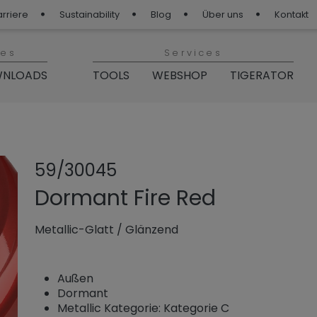
arriere
Sustainability
Blog
Über uns
Kontakt
ies
Services
NLOADS
TOOLS
WEBSHOP
TIGERATOR
Produkt teilen
Produkt zu
59/30045
Dormant Fire Red
Metallic-Glatt
/
Glänzend
Außen
Dormant
Metallic Kategorie: Kategorie C