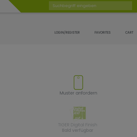
Suchbegriff eingeben
LOGIN/REGISTER
FAVORITES
CART
 Favoriten hinzufügen oder en
Muster anforde
Muster anfordern
TIGER Digital Fin
TIGER Digital Finish
Bald verfügbar