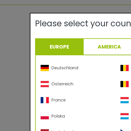
Please select your coun
OFI |
Verarbe
EUROPE
AMERICA
44
Deutschland
Österreich
Technische De
France
Qualität:
Polska
Oberfläche/Glanz:
Spezialeffekte: