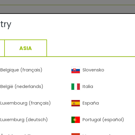
try
itungsrichtlinien Nr.
ASIA
Belgique (français)
Slovensko
België (nederlands)
Italia
tails:
Luxembourg (français)
España
Außen
Luxemburg (deutsch)
Portugal (español)
Metallic-Glatt/Glänzend
Dormant