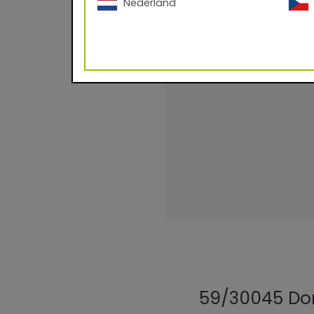
Metallic Kategorie:
Nederland
Theoretische Ergiebi
Einbrennbedingunge
Dichte:
Wichtige Informatio
59/30045 Do