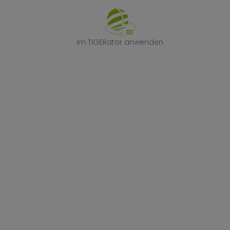
Im TIGERator 
Im TIGERator anwenden