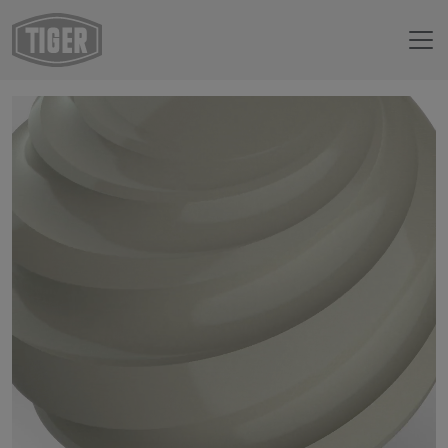
Webshop
68/71401 - Creme 611