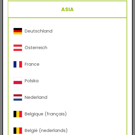
ASIA
Nom de famille
Deutschland
Email
Österreich
Numéro de téléphone
France
Code postal
Polska
Nederland
Ville
Belgique (français)
Société
België (nederlands)