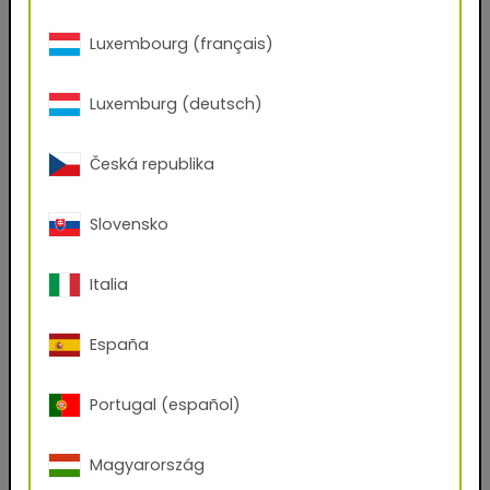
Position
Luxembourg (français)
Luxemburg (deutsch)
Quels fichiers souhaitez-vous recevoir ?
AxF
PBR Textures
KMP
Graphic Design Assets
Česká republika
Seamless Thumbnails
Unreal Engine
Slovensko
J'ai pris connaissance des
règles de la RGPD
et
les accepte sans réserve.*
Italia
J'ai lu les
CGV
d'affaires et je les accepte sans
réserve.
España
En renseignant volontairement mes données pour
Portugal (español)
l'utilisation de ce service et en cliquant sur le bouton
"télécharger maintenant", je consens à l'utilisation de
mes données pour l'envoi d'une newsletter ou à des
Magyarország
fins de contact professionnel, conformément à la