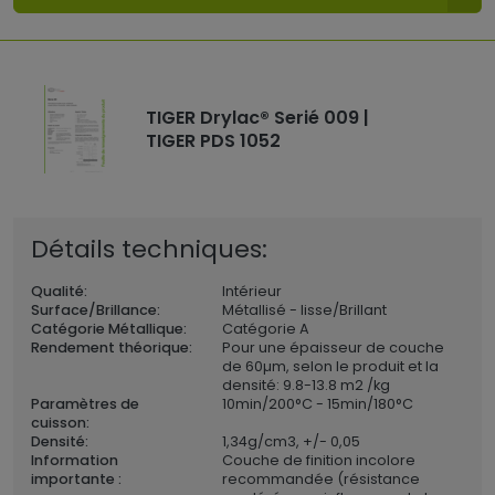
TIGER Drylac® Serié 009 |
TIGER PDS 1052
Détails techniques:
Qualité:
Intérieur
Surface/Brillance:
Métallisé - lisse/Brillant
Catégorie Métallique:
Catégorie A
Rendement théorique:
Pour une épaisseur de couche
de 60µm, selon le produit et la
densité: 9.8-13.8 m2 /kg
Paramètres de
10min/200°C - 15min/180°C
cuisson:
Densité:
1,34
g/cm3, +/- 0,05
Information
Couche de finition incolore
importante :
recommandée (résistance