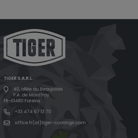
TIGER S.A.R.L.
40, allée du Beaujolais
P.A. de Montfray
FR-01480 Fareins
+33 474 67 13 70
office.fr(at)tiger-coatings.com