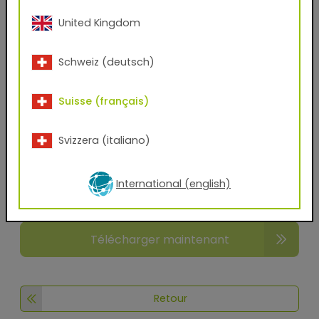
charte de confidentialité.
United Kingdom
Vous souhaitez télécharger les Digital Finishes de
plusieurs produits TIGER Drylac® en une seule fois ? Alors
Schweiz (deutsch)
ajoutez simplement les produits souhaités à vos favoris
et demandez le lien de téléchargement pour tous en
même temps.
Suisse (français)
Veuillez noter que les TIGER Digital Finishes sont basés
Svizzera (italiano)
sur des scans à haute résolution de l'effet et de la
structure en profondeur des produits TIGER Drylac®,
mais qu'ils peuvent différer de la teinte/l'effet original
International (english)
selon l'écran. Veuillez demander un échantillon original
revêtu par poudre pour vérifier la couleur et l'effet.
Télécharger maintenant
Retour