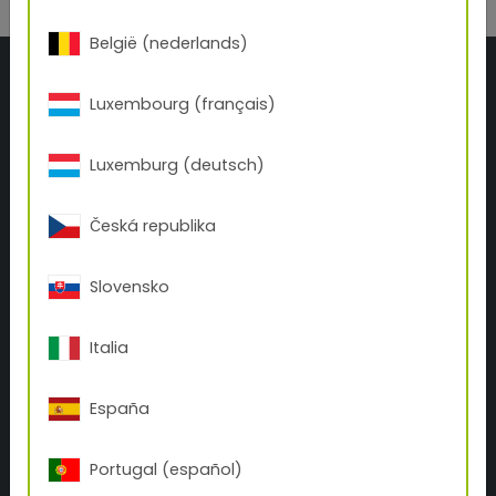
België (nederlands)
Luxembourg (français)
Luxemburg (deutsch)
Česká republika
TIGER S.A.R.L.
Slovensko
40, allée du Beaujolais
P.A. de Montfray
FR-01480 Fareins
Italia
+33 474 67 13 70
office.fr(at)tiger-coatings.com
España
AU SUJET DE TIGER
Portugal (español)