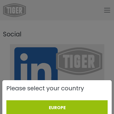
Untermenü öffnen für „www.tiger-coatings.com“
Social
Social
Please select your country
TIGER Coatings
EUROPE