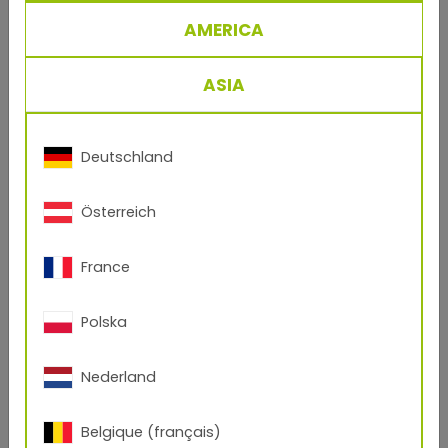
AMERICA
ASIA
Deutschland
®
TIGITAL
3D Set: Materials for 3D
Printing
Österreich
France
Polska
Nederland
Belgique (français)
®
TIGITAL
Inks