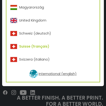
L'histoire de TIGER
Magyarország
Contact
BUSINESS UNITS
United Kingdom
Tattoo
3D-Print
Schweiz (deutsch)
Inks
Suisse (français)
NEWS
Coverage Calculator
Svizzera (italiano)
Téléchargements
TIGER Blog
International (english)
WEBSHOP
A BETTER FINISH.
A BETTER PRINT.
FOR A BETTER WORLD.