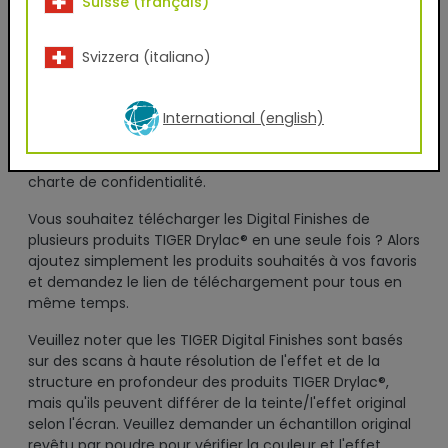
J'ai lu les
CGV
d'affaires et je les accepte sans
Suisse (français)
réserve.
Svizzera (italiano)
En renseignant volontairement mes données pour
l'utilisation de ce service et en cliquant sur le bouton
International (english)
"télécharger maintenant", je consens à l'utilisation de
mes données pour l'envoi d'une newsletter ou à des
fins de contact professionnel, conformément à la
charte de confidentialité.
Vous souhaitez télécharger les Digital Finishes de
plusieurs produits TIGER Drylac® en une seule fois ? Alors
ajoutez simplement les produits souhaités à vos favoris
et demandez le lien de téléchargement pour tous en
même temps.
Veuillez noter que les TIGER Digital Finishes sont basés
sur des scans à haute résolution de l'effet et de la
structure en profondeur des produits TIGER Drylac®,
mais qu'ils peuvent différer de la teinte/l'effet original
selon l'écran. Veuillez demander un échantillon original
revêtu par poudre pour vérifier la couleur et l'effet.