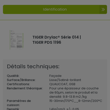
Identification
TIGER Drylac® Série 014 |
TIGER PDS 1196
Détails techniques:
Qualité:
Façade
Surface/Brillance:
Lisse/Satiné-brillant
Certifications:
QUALICOAT, GSB
Rendement théorique:
Pour une épaisseur de couche
de 60µm, selon le produit et la
densité: 9.8-13.8 m2 /kg
Paramètres de
15-30min/170°C__8-12min/200°C
cuisson:
Densité:
1,41
g/cm3, +/- 0,05