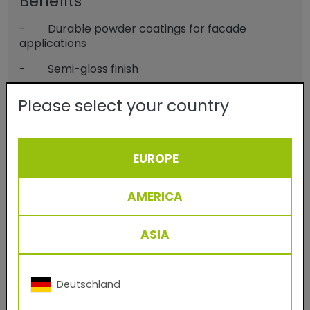
Benefits
- Durable powder coatings for facade
applications
- Semi-gloss finish
- No solvents
Please select your country
- Virtually 100% material utilization
- Easy to process and clean
EUROPE
- Applicable on aluminium, steel and
galvanized steel
AMERICA
- Protection and decoration
ASIA
Télécharger TIGER Digital Finishes:
pour votre système de rendu CGI
Deutschland
(.kmp, .axf, .exr)