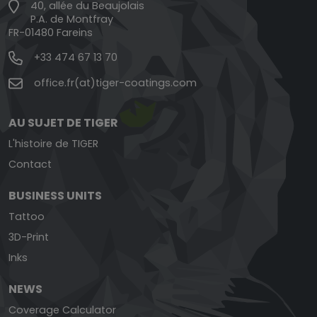
40, allée du Beaujolais
P.A. de Montfray
FR-01480 Fareins
+33 474 67 13 70
office.fr(at)tiger-coatings.com
AU SUJET DE TIGER
L'histoire de TIGER
Contact
BUSINESS UNITS
Tattoo
3D-Print
Inks
NEWS
Coverage Calculator