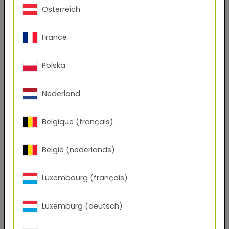
Österreich
Avez-vous un compte chez nous?
Oui
Non
France
Prénom
Polska
Nederland
Nom de famille
Belgique (français)
Email
België (nederlands)
Numéro de téléphone
Luxembourg (français)
Luxemburg (deutsch)
Code postal