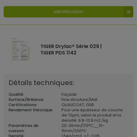
Identification
TIGER Drylac® Série 029 |
TIGER PDS 1142
Détails techniques:
Qualité:
Façade
Surface/Brillance:
Fine structure/Mat
Certifications:
QUALICOAT, GSB
Rendement théorique:
Pour une épaisseur de couche
de 70µm, selon le produit et la
densité: 9.8-13.8 m2 /kg
Paramètres de
20-30min/170°C__10-
cuisson:
15min/200°C
Densité:
1,54
g/cm3, +/- 0,05