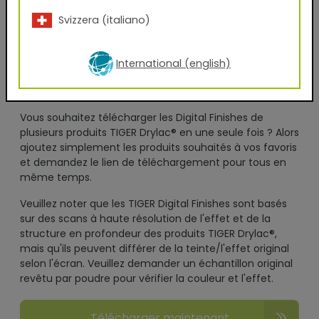
En renseignant volontairement mes données pour
Svizzera (italiano)
l'utilisation de ce service et en cliquant sur le bouton
"télécharger maintenant", je consens à l'utilisation de
mes données pour l'envoi d'une newsletter ou à des
International (english)
fins de contact professionnel, conformément à la
charte de confidentialité.
Vous souhaitez télécharger les Digital Finishes de
plusieurs produits TIGER Drylac® en une seule fois ? Alors
ajoutez simplement les produits souhaités à vos favoris
et demandez le lien de téléchargement pour tous en
même temps.
Veuillez noter que les TIGER Digital Finishes sont basés
sur des scans à haute résolution de l'effet et de la
structure en profondeur des produits TIGER Drylac®,
mais qu'ils peuvent différer de la teinte/l'effet original
selon l'écran. Veuillez demander un échantillon original
revêtu par poudre pour vérifier la couleur et l'effet.
Télécharger maintenant