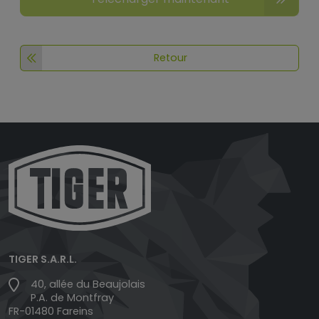
Retour
TIGER S.A.R.L.
40, allée du Beaujolais
P.A. de Montfray
FR-01480 Fareins