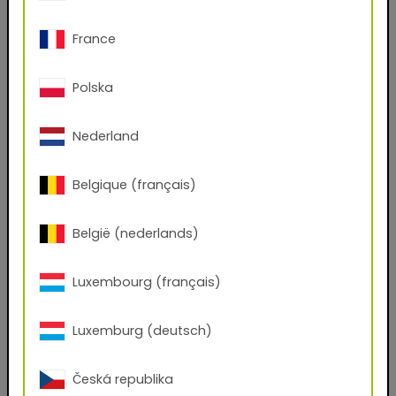
Oui
Non
France
Prénom
Polska
Nom de famille
Nederland
Belgique (français)
Email
België (nederlands)
Numéro de téléphone
Luxembourg (français)
Code postal
Luxemburg (deutsch)
Česká republika
Ville