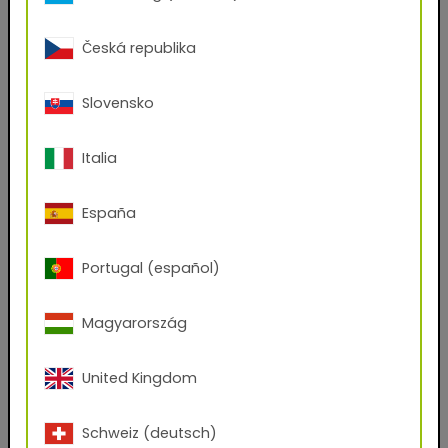
Code postal
Česká republika
Slovensko
Ville
Italia
Société
España
Position
Portugal (español)
Magyarország
Quels fichiers souhaitez-vous recevoir ?
AxF
PBR Textures
KMP
United Kingdom
Graphic Design Assets
Seamless Thumbnails
Schweiz (deutsch)
Unreal Engine