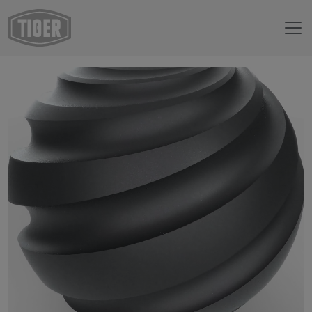
Boutique en ligne
29/80081 - Effet mica env. P7