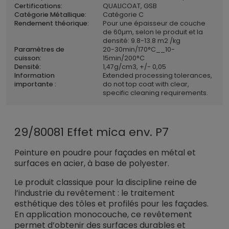
Certifications:
QUALICOAT, GSB
Catégorie Métallique:
Catégorie C
Rendement théorique:
Pour une épaisseur de couche
de 60µm, selon le produit et la
densité: 9.8-13.8 m2 /kg
Paramètres de
20-30min/170°C__10-
cuisson:
15min/200°C
Densité:
1,47
g/cm3, +/- 0,05
Information
Extended processing tolerances,
importante :
do not top coat with clear,
specific cleaning requirements.
29/80081 Effet mica env. P7
Peinture en poudre pour façades en métal et
surfaces en acier, à base de polyester.
Le produit classique pour la discipline reine de
l’industrie du revêtement : le traitement
esthétique des tôles et profilés pour les façades.
En application monocouche, ce revêtement
permet d’obtenir des surfaces durables et