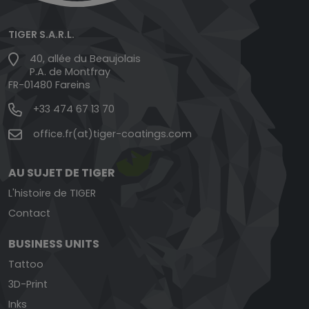
TIGER S.A.R.L.
40, allée du Beaujolais
P.A. de Montfray
FR-01480 Fareins
+33 474 67 13 70
office.fr(at)tiger-coatings.com
AU SUJET DE TIGER
L'histoire de TIGER
Contact
BUSINESS UNITS
Tattoo
3D-Print
Inks