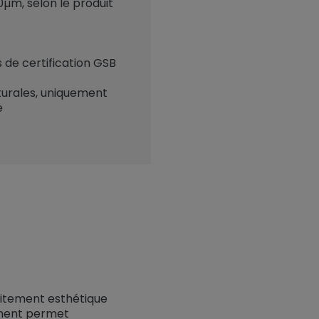
µm, selon le produit
 de certification GSB
turales, uniquement
e
raitement esthétique
ement permet