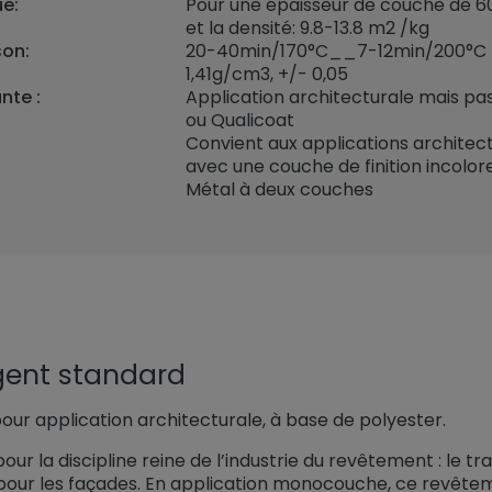
e:
Pour une épaisseur de couche de 60
et la densité: 9.8-13.8 m2 /kg
son:
20-40min/170°C__7-12min/200°C
1,41
g/cm3, +/- 0,05
nte :
Application architecturale mais pas
ou Qualicoat
Convient aux applications architec
avec une couche de finition incolor
Métal à deux couches
gent standard
our application architecturale, à base de polyester.
pour la discipline reine de l’industrie du revêtement : le t
s pour les façades. En application monocouche, ce revêt