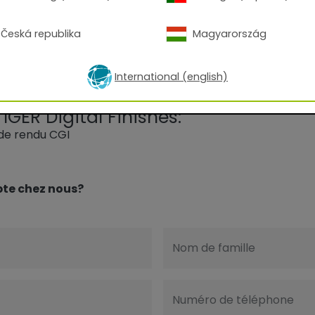
Česká republika
Magyarország
International (english)
IGER Digital Finishes:
de rendu CGI
te chez nous?
Nom de famille
Numéro de téléphone