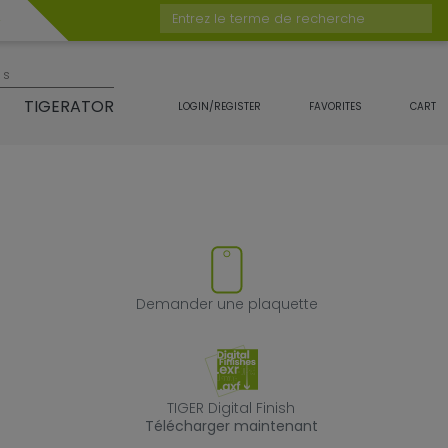
Entrez le terme de recherche
es
TIGERATOR
LOGIN/REGISTER
FAVORITES
CART
duit
 supprimer le produit des favor
Demander une 
Demander une plaquette
TIGER Digital Fin
TIGER Digital Finish
Télécharger maintenant