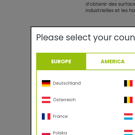
d’obtenir des surfac
industrielles et les 
Please select your coun
EUROPE
AMERICA
Benefits
- Durable powder c
Deutschland
- No solvents
Österreich
- Virtually 100% mat
- Easy to process
France
- Applicable on alu
Polska
- Protection and 