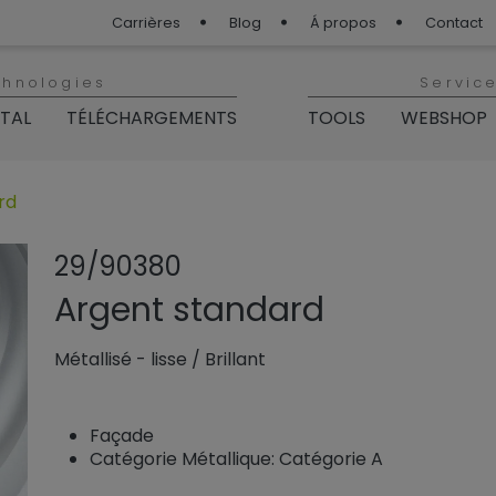
Carrières
Blog
Á propos
Contact
chnologies
Servic
ITAL
TÉLÉCHARGEMENTS
TOOLS
WEBSHOP
rd
Partager le pro
Ajouter ou
29/90380
Argent standard
Métallisé - lisse
/
Brillant
Façade
Catégorie Métallique: Catégorie A