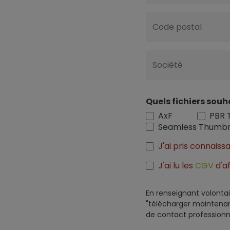
Code postal
Société
Quels fichiers souh
AxF
PBR 
Seamless Thumbn
J'ai pris connais
J'ai lu les
CGV
d'af
En renseignant volontai
"télécharger maintenant
de contact professionn