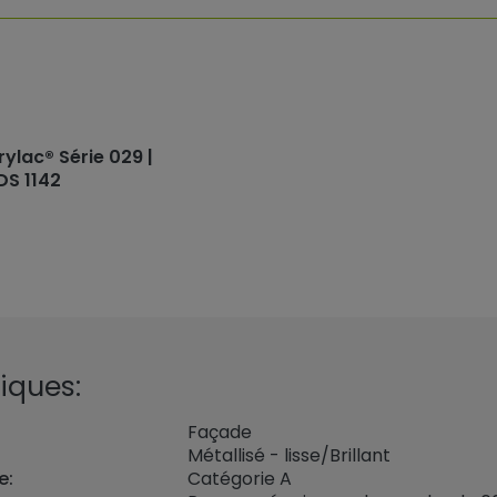
rylac® Série 029 |
DS 1142
iques:
Façade
Métallisé - lisse/Brillant
e:
Catégorie A