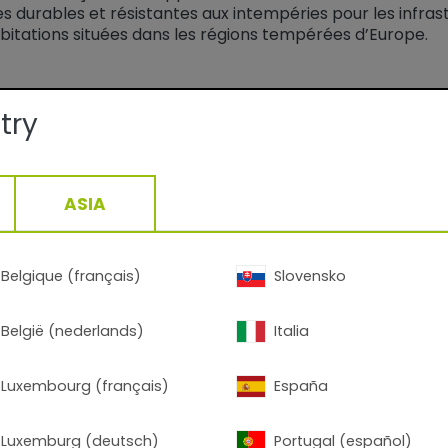
es durables et résistantes aux intempéries pour les infras
habitations situées dans les régions tempérées d’Europe.
try
ASIA
oatings for facade applications
Belgique (français)
Slovensko
België (nederlands)
Italia
erial utilization
 and clean
Luxembourg (français)
España
minium, steel and galvanized steel
Luxemburg (deutsch)
Portugal (español)
decoration