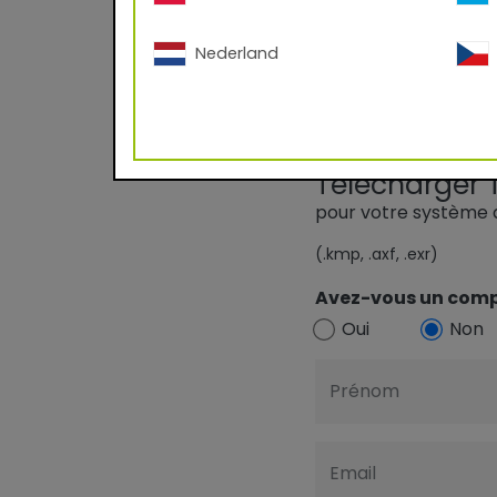
Nederland
Télécharger T
pour votre système 
(.kmp, .axf, .exr)
Avez-vous un comp
Oui
Non
Prénom
Email