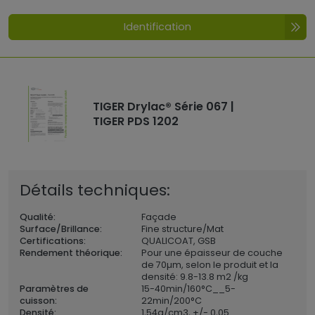
Identification
TIGER Drylac® Série 067 |
TIGER PDS 1202
Détails techniques:
Qualité:
Façade
Surface/Brillance:
Fine structure/Mat
Certifications:
QUALICOAT, GSB
Rendement théorique:
Pour une épaisseur de couche
de 70µm, selon le produit et la
densité: 9.8-13.8 m2 /kg
Paramètres de
15-40min/160°C__5-
cuisson:
22min/200°C
Densité:
1,54
g/cm3, +/- 0,05