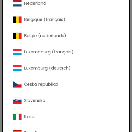
Numéro de téléphone
Nederland
Belgique (français)
Code postal
België (nederlands)
Ville
Luxembourg (français)
Société
Luxemburg (deutsch)
Česká republika
Position
Slovensko
Quels fichiers souhaitez-vous recevoir ?
Italia
AxF
PBR Textures
KMP
Graphic Design Assets
Seamless Thumbnails