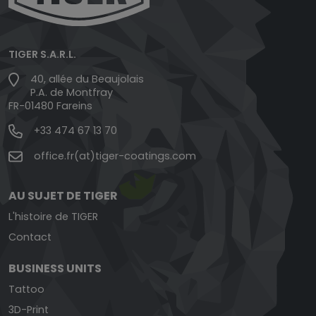
TIGER S.A.R.L.
40, allée du Beaujolais
P.A. de Montfray
FR-01480 Fareins
+33 474 67 13 70
office.fr(at)tiger-coatings.com
AU SUJET DE TIGER
L'histoire de TIGER
Contact
BUSINESS UNITS
Tattoo
3D-Print