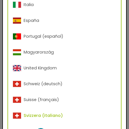
Italia
Funzione
España
Portugal (español)
Quali file desidera ricevere?
AxF
PBR Textures
KMP
Magyarország
Graphic Design Assets
Seamless Thumbnails
Unreal Engine
United Kingdom
Ho letto il
Informativa sulla privacy
e accettarli
senza riserve.*
Schweiz (deutsch)
Ho letto le
T&Cs
e le accetto senza riserve.
Suisse (français)
Utilizzando volontariamente questo servizio, fornendo i
miei dati e cliccando sul pulsante "Scarica ora",
Svizzera (italiano)
acconsento all'utilizzo dei miei dati per l'invio di una
newsletter o per scopi commerciali in conformità con i