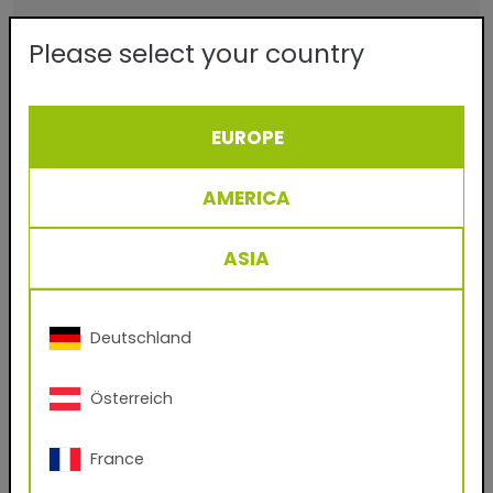
- VOC free
Please select your country
- utilizzo di quasi 100 % del materiale
- facile da utilizzare e pulire
EUROPE
- da applicare su alluminio e ferro zincato
- protezione e docorazione
AMERICA
ASIA
Scarica i TIGER Digital Finishes:
per il sistema di rendering CGI
Deutschland
(.kmp, .axf, .exr)
Ha un account con noi?
Österreich
Sì
No
France
Nome