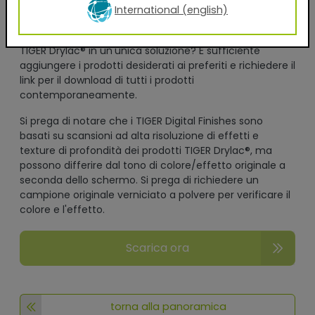
International (english)
termini previsti dall'informativa sulla privacy.
Desiderate scaricare i Digital Finishes di diversi prodotti
TIGER Drylac® in un'unica soluzione? È sufficiente
aggiungere i prodotti desiderati ai preferiti e richiedere il
link per il download di tutti i prodotti
contemporaneamente.
Si prega di notare che i TIGER Digital Finishes sono
basati su scansioni ad alta risoluzione di effetti e
texture di profondità dei prodotti TIGER Drylac®, ma
possono differire dal tono di colore/effetto originale a
seconda dello schermo. Si prega di richiedere un
campione originale verniciato a polvere per verificare il
colore e l'effetto.
Scarica ora
torna alla panoramica