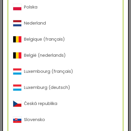
Polska
Cognome
Nederland
Belgique (français)
Indirizzo e-mail
België (nederlands)
Telefono
Luxembourg (français)
CAB
Luxemburg (deutsch)
Česká republika
Città
Slovensko
nome azienda