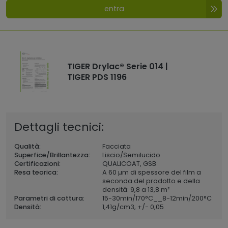
entra
TIGER Drylac® Serie 014 |
TIGER PDS 1196
Dettagli tecnici:
Qualità:
Facciata
Superfice/Brillantezza:
Liscio/Semilucido
Certificazioni:
QUALICOAT, GSB
Resa teorica:
A 60 µm di spessore del film a
seconda del prodotto e della
densità: 9,8 a 13,8 m²
Parametri di cottura:
15-30min/170°C__8-12min/200°C
Densità:
1,41
g/cm3, +/- 0,05