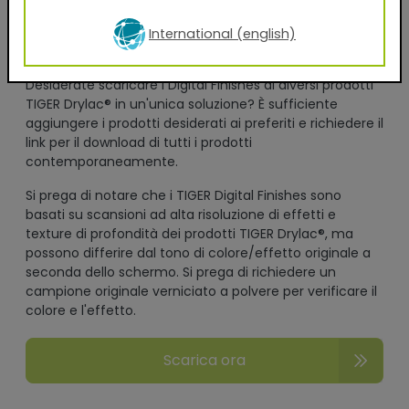
acconsento all'utilizzo dei miei dati per l'invio di una
newsletter o per scopi commerciali in conformità con i
International (english)
termini previsti dall'informativa sulla privacy.
Desiderate scaricare i Digital Finishes di diversi prodotti
TIGER Drylac® in un'unica soluzione? È sufficiente
aggiungere i prodotti desiderati ai preferiti e richiedere il
link per il download di tutti i prodotti
contemporaneamente.
Si prega di notare che i TIGER Digital Finishes sono
basati su scansioni ad alta risoluzione di effetti e
texture di profondità dei prodotti TIGER Drylac®, ma
possono differire dal tono di colore/effetto originale a
seconda dello schermo. Si prega di richiedere un
campione originale verniciato a polvere per verificare il
colore e l'effetto.
Scarica ora