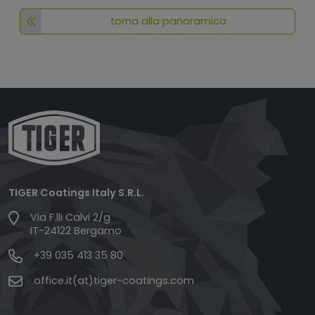
torna alla panoramica
TIGER Coatings Italy S.R.L.
Via F.lli Calvi 2/g
IT-24122 Bergamo
+39 035 413 35 80
office.it(at)tiger-coatings.com