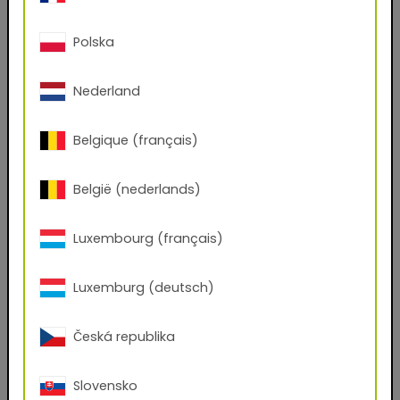
Nome
Polska
Nederland
Cognome
Belgique (français)
Indirizzo e-mail
België (nederlands)
Telefono
Luxembourg (français)
Luxemburg (deutsch)
CAB
Česká republika
Città
Slovensko