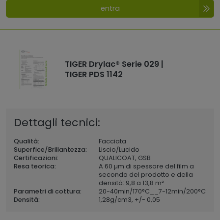
entra
TIGER Drylac® Serie 029 |
TIGER PDS 1142
Dettagli tecnici:
Qualità:
Facciata
Superfice/Brillantezza:
Liscio/Lucido
Certificazioni:
QUALICOAT, GSB
Resa teorica:
A 60 µm di spessore del film a
seconda del prodotto e della
densità: 9,8 a 13,8 m²
Parametri di cottura:
20-40min/170°C__7-12min/200°C
Densità:
1,28
g/cm3, +/- 0,05