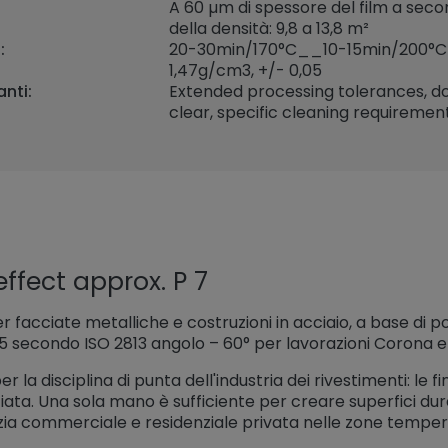
A 60 µm di spessore del film a sec
della densità: 9,8 a 13,8 m²
:
20-30min/170°C__10-15min/200°C
1,47
g/cm3, +/- 0,05
nti:
Extended processing tolerances, do
clear, specific cleaning requirement
ffect approx. P 7
 facciate metalliche e costruzioni in acciaio, a base di pol
35 secondo ISO 2813 angolo – 60° per lavorazioni Corona e 
er la disciplina di punta dell'industria dei rivestimenti: le 
cciata. Una sola mano è sufficiente per creare superfici dure
lizia commerciale e residenziale privata nelle zone tempe