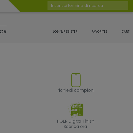
Inserisci termine di ricerca
TOR
LOGIN/REGISTER
FAVORITES
CART
otto
rimuovi il prodotto dai preferit
richiedi campion
richiedi campioni
TIGER Digital Fin
TIGER Digital Finish
Scarica ora