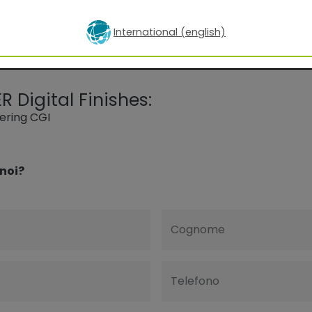
International (english)
R Digital Finishes:
dering CGI
noi?
Cognome
Telefono