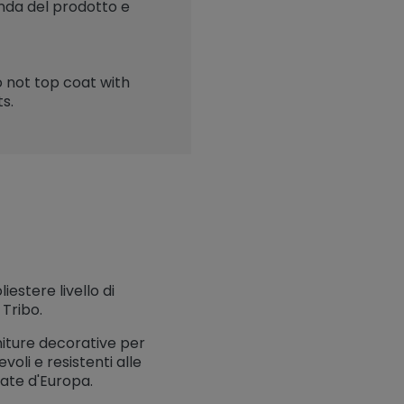
onda del prodotto e
 not top coat with
s.
iestere livello di
Tribo.
finiture decorative per
voli e resistenti alle
rate d'Europa.