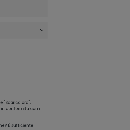
e "Scarica ora",
i in conformità con i
one? È sufficiente