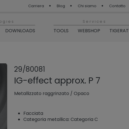
Carriera
Blog
Chi siamo
Contatto
ogies
Services
DOWNLOADS
TOOLS
WEBSHOP
TIGERA
Condividi prod
Aggiungi o 
29/80081
IG-effect approx. P 7
Metallizzato raggrinzato
/
Opaco
Facciata
Categoria metallica: Categoria C