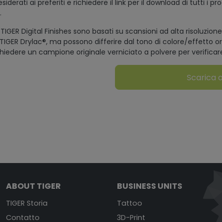
iderati ai preferiti e richiedere il link per il download di tutti i pr
.
 TIGER Digital Finishes sono basati su scansioni ad alta risoluzione 
 TIGER Drylac®, ma possono differire dal tono di colore/effetto o
hiedere un campione originale verniciato a polvere per verificare i
Scarica 
ABOUT TIGER
BUSINESS UNITS
TIGER Storia
Tattoo
Contatto
3D-Print