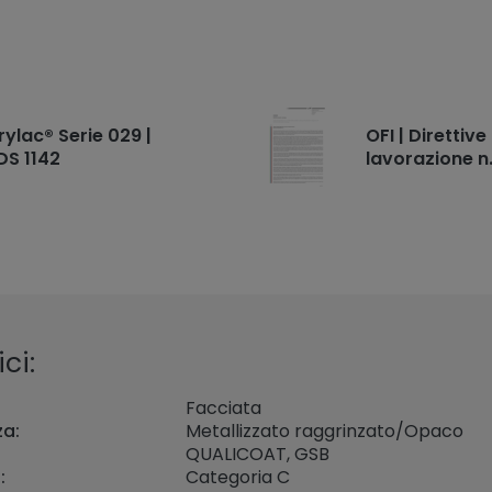
rylac® Serie 029 |
OFI | Direttive
DS 1142
lavorazione n
ci:
Facciata
za:
Metallizzato raggrinzato/Opaco
QUALICOAT, GSB
:
Categoria C