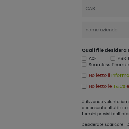
CAB
nome azienda
Quali file desidera 
AxF
PBR 
Seamless Thumbn
Ho letto il
Informa
Ho letto le
T&Cs
e
Utilizzando volontariam
acconsento all'utilizzo 
termini previsti dall'inf
Desiderate scaricare i D