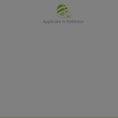
Applicare in TI
Applicare in TIGERator