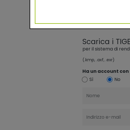
Scarica i TIGE
per il sistema di ren
(.kmp, .axf, .exr)
Ha un account con 
Sì
No
Nome
Indirizzo e-mail