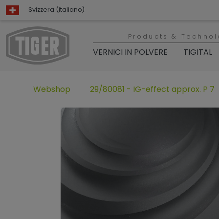
Svizzera (italiano)
Products & Technol
VERNICI IN POLVERE
TIGITAL
Webshop
29/80081 - IG-effect approx. P 7