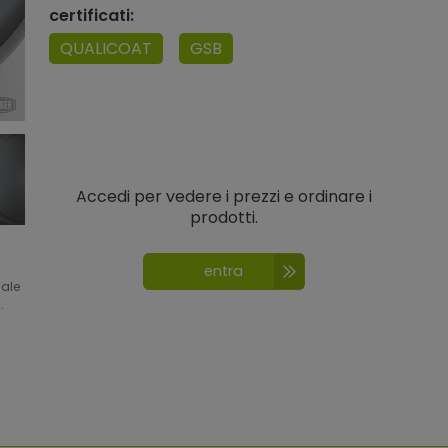
certificati:
QUALICOAT
GSB
Accedi per vedere i prezzi e ordinare i
prodotti.
entra
nale
.