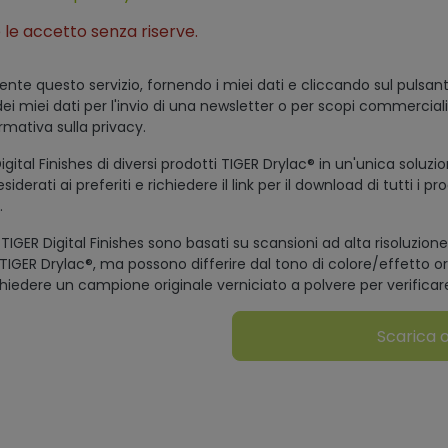
 le accetto senza riserve.
ente questo servizio, fornendo i miei dati e cliccando sul pulsant
dei miei dati per l'invio di una newsletter o per scopi commercial
ormativa sulla privacy.
igital Finishes di diversi prodotti TIGER Drylac® in un'unica soluzi
iderati ai preferiti e richiedere il link per il download di tutti i pr
.
 TIGER Digital Finishes sono basati su scansioni ad alta risoluzione 
 TIGER Drylac®, ma possono differire dal tono di colore/effetto o
hiedere un campione originale verniciato a polvere per verificare i
Scarica 