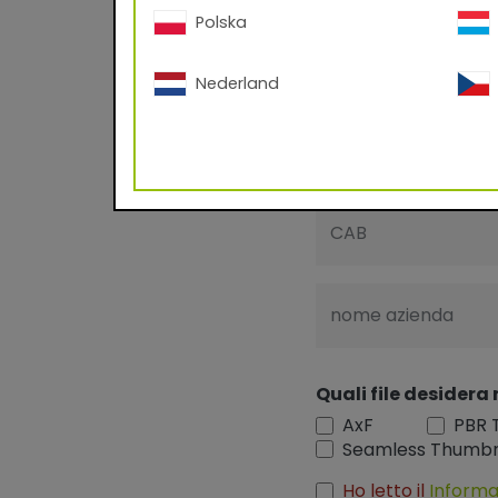
Sì
No
Polska
Nome
Nederland
Indirizzo e-mail
CAB
nome azienda
Quali file desidera 
AxF
PBR 
Seamless Thumbn
Ho letto il
Informa