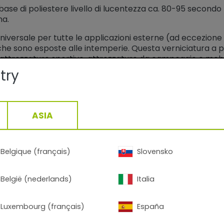
base di poliestere livello di lucentezza ca. 80-95 secondo
na.
universale per tutte le applicazioni esterne (ad eccezione 
che sono esposte alle intemperie. Questa verniciatura a p
 attrezzature sportive, attrezzature da campeggio e mobili
try
ASIA
Belgique (français)
Slovensko
R Digital Finishes:
dering CGI
België (nederlands)
Italia
Luxembourg (français)
España
noi?