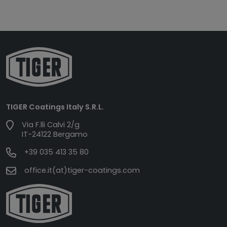
TIGER Coatings Italy S.R.L.
Via F.lli Calvi 2/g
IT-24122 Bergamo
+39 035 413 35 80
office.it(at)tiger-coatings.com