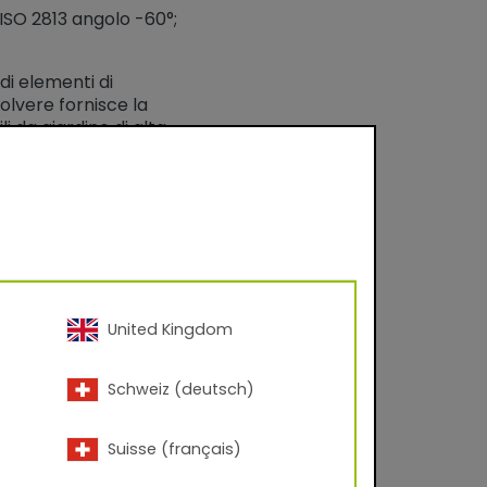
 ISO 2813 angolo -60°;
di elementi di
olvere fornisce la
 da giardino di alta
United Kingdom
Schweiz (deutsch)
Suisse (français)