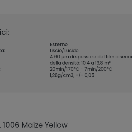
ci:
Esterno
za:
Liscio/Lucido
A 60 µm di spessore del film a sec
della densità: 10,4 a 13,8 m²
:
20min/170°C - 7min/200°C
1,28
g/cm3, +/- 0,05
 1006 Maize Yellow