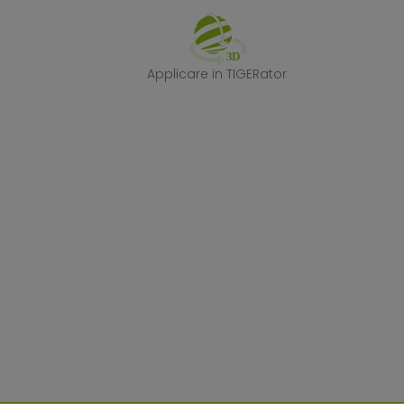
Applicare in TI
Applicare in TIGERator