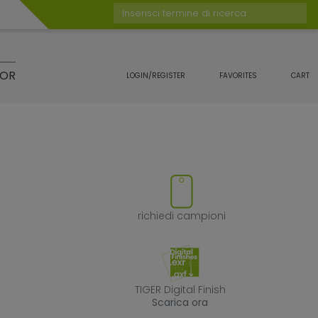
Inserisci termine di ricerca
TOR
LOGIN/REGISTER
FAVORITES
CART
otto
rimuovi il prodotto dai preferit
richiedi campion
richiedi campioni
TIGER Digital Fin
TIGER Digital Finish
Scarica ora