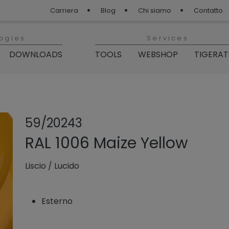
Carriera
Blog
Chi siamo
Contatto
ogies
Services
DOWNLOADS
TOOLS
WEBSHOP
TIGERA
Condividi prod
Aggiungi o 
59/20243
RAL 1006 Maize Yellow
Liscio
/
Lucido
Esterno