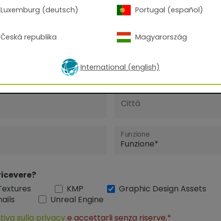
Luxemburg (deutsch)
Portugal (español)
Cognome
Česká republika
Magyarország
Telefono
International (english)
Città
Funzione
ricevere?
Textures
KMP
Graphic Design Assets
ails
Unreal Engine
tiva sulla privacy
e accettarli senza riserve.*