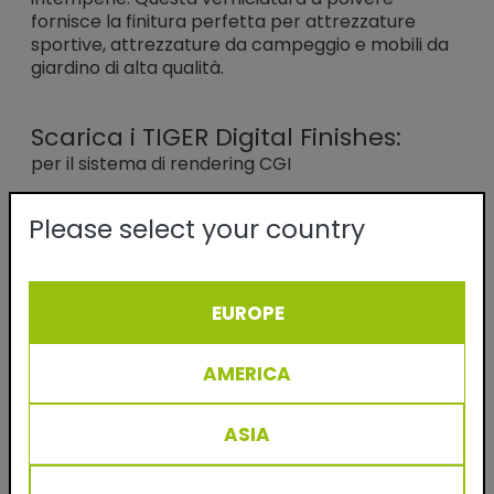
fornisce la finitura perfetta per attrezzature
sportive, attrezzature da campeggio e mobili da
giardino di alta qualità.
Scarica i TIGER Digital Finishes:
per il sistema di rendering CGI
(.kmp, .axf, .exr)
Please select your country
Ha un account con noi?
Sì
No
EUROPE
Nome
AMERICA
Cognome
ASIA