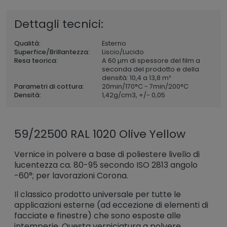
Dettagli tecnici:
Qualità:
Esterno
Superfice/Brillantezza:
Liscio/Lucido
Resa teorica:
A 60 µm di spessore del film a
seconda del prodotto e della
densità: 10,4 a 13,8 m²
Parametri di cottura:
20min/170°C - 7min/200°C
Densità:
1,42
g/cm3, +/- 0,05
59/22500 RAL 1020 Olive Yellow
Vernice in polvere a base di poliestere livello di
lucentezza ca. 80-95 secondo ISO 2813 angolo
-60°; per lavorazioni Corona.
Il classico prodotto universale per tutte le
applicazioni esterne (ad eccezione di elementi di
facciate e finestre) che sono esposte alle
intemperie. Questa verniciatura a polvere