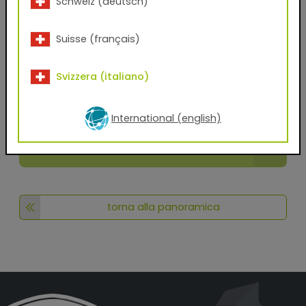
contemporaneamente.
Schweiz (deutsch)
Si prega di notare che i TIGER Digital Finishes sono
Suisse (français)
basati su scansioni ad alta risoluzione di effetti e
texture di profondità dei prodotti TIGER Drylac®, ma
possono differire dal tono di colore/effetto originale a
Svizzera (italiano)
seconda dello schermo. Si prega di richiedere un
campione originale verniciato a polvere per verificare il
colore e l'effetto.
International (english)
Scarica ora
torna alla panoramica