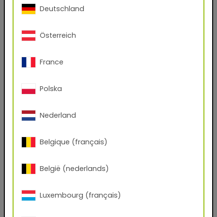
Indirizzo e-mail
Deutschland
Österreich
Telefono
France
CAB
Polska
Città
Nederland
Belgique (français)
nome azienda
België (nederlands)
Funzione
Luxembourg (français)