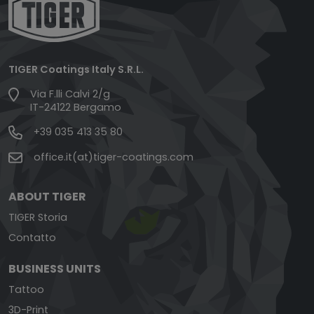
TIGER Coatings Italy S.R.L.
Via F.lli Calvi 2/g
IT-24122 Bergamo
+39 035 413 35 80
office.it(at)tiger-coatings.com
ABOUT TIGER
TIGER Storia
Contatto
BUSINESS UNITS
Tattoo
3D-Print