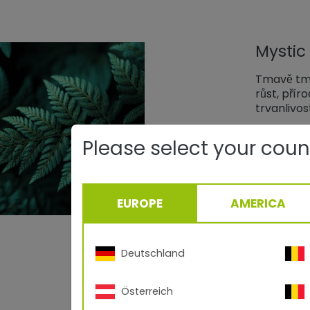
Mystic 
Tmavě tma
růst, přír
trvanlivos
Please select your coun
Stejný
Radiátory
dynamický
EUROPE
AMERICA
podmínkám
za krokem,
přírody vi
Deutschland
Österreich