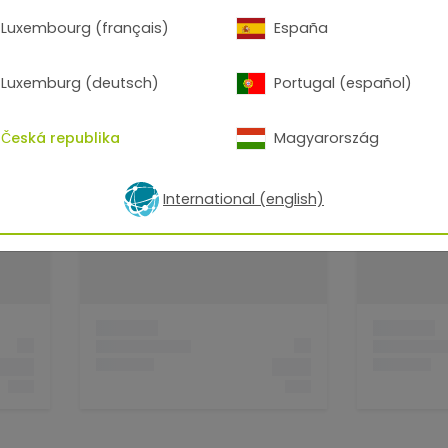
v a barev
Luxembourg (français)
España
Luxemburg (deutsch)
Portugal (español)
Česká republika
Magyarország
International (english)