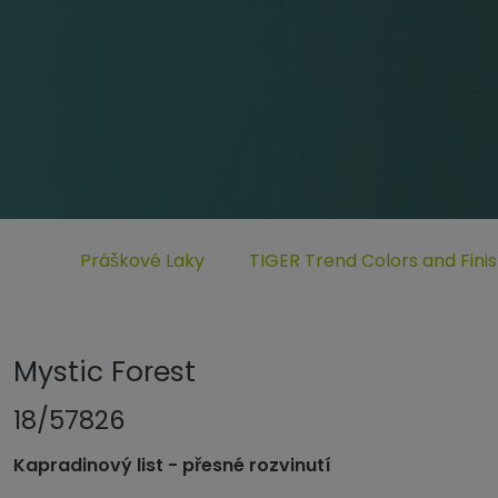
Untermenü öffnen für „www.tiger-coatings.com“
Untermenü öffnen für „Práško
Práškové Laky
TIGER Trend Colors and Fini
Mystic Forest
18/57826
Kapradinový list - přesné rozvinutí