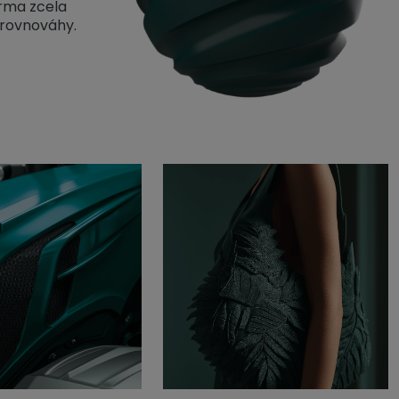
orma zcela
 rovnováhy.