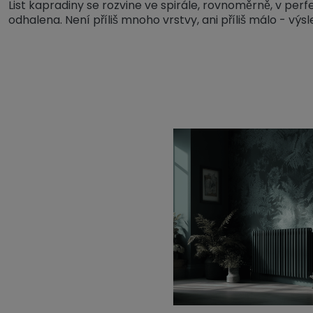
List kapradiny se rozvine ve spirále, rovnoměrně, v per
odhalena. Není příliš mnoho vrstvy, ani příliš málo - v