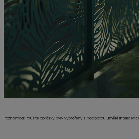
Poznámka: Použité obrázky byly vytvořeny s podporou umělé inteligence