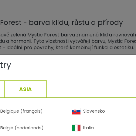
Forest - barva klidu, růstu a přírody
vě zelená Mystic Forest barva znamená klid a rovnováhu. 
odu a harmonii. Tyto vlastnosti vytvářejí barvu, Mystic Fore
t - ideální pro povrchy, které kombinují funkci a estetiku.
try
m způsobem se vyvíjejí práškové nátěry
 dostávají povrch, který odolává teplu a zároveň vyzařuje
 design s pružností a flexibilitou. Zemědělské stroje dos
ASIA
 - od bláta a deště až po UV paprsky a chemikálie. Kování
 vrstva po vrstvě, vzniká povrch, který kombinuje technic
ditelná v Mystic Forest.
Belgique (français)
Slovensko
België (nederlands)
Italia