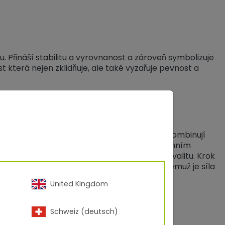
Přináší stabilitu a vyrovnanost a zároveň symbolizuje
st která nejen zklidňuje, ale také vyzařuje pevnost a
 TIGER Drylac®.
 eleganci. Jízdní kola a sportovní vybavení kombinují
távají ochrannou vrstvu, která odolává extrémním
 a skluzavky spojují funkčnost a vysokou kvalitu. Krok
kou přesnost a vizuální dokonalost - díky čemuž je síla
United Kingdom
Schweiz (deutsch)