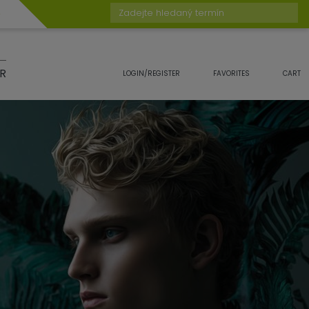
Zadejte hledaný termín
R
LOGIN/REGISTER
FAVORITES
CART