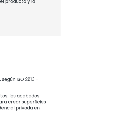
l producto y la
. según ISO 2813 -
ntos: los acabados
ara crear superficies
dencial privada en