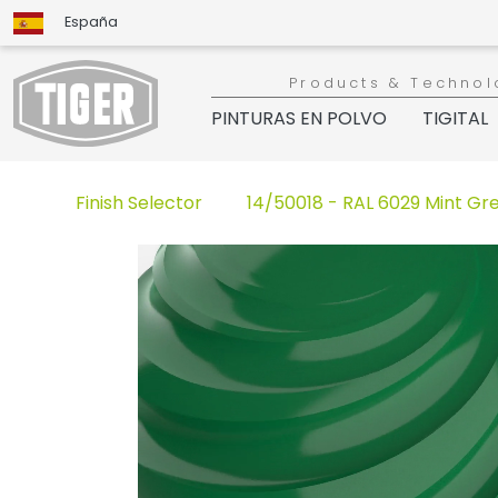
España
Products & Technol
PINTURAS EN POLVO
TIGITAL
Finish Selector
14/50018 - RAL 6029 Mint Gr