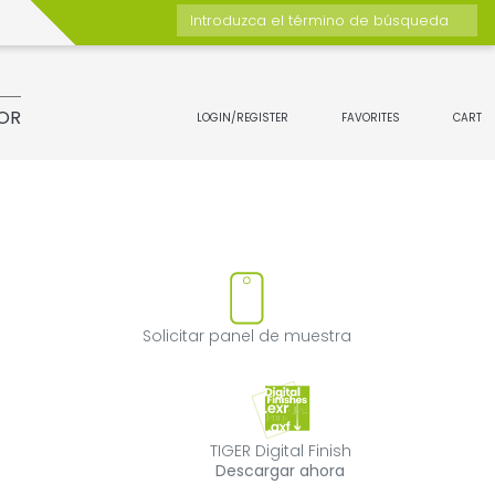
Introduzca el término de búsqueda
OR
LOGIN/REGISTER
FAVORITES
CART
ucto
uitar el producto de favoritos
Solicitar panel
Solicitar panel de muestra
TIGER Digital Fin
TIGER Digital Finish
Descargar ahora