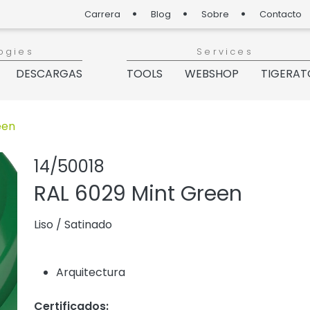
Carrera
Blog
Sobre
Contacto
ogies
Services
DESCARGAS
TOOLS
WEBSHOP
TIGERAT
een
Compartir prod
Agregar o q
14/50018
RAL 6029 Mint Green
Liso
/
Satinado
Arquitectura
Certificados: