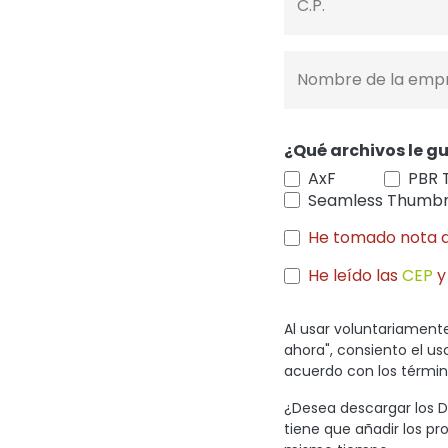
C.P.
Nombre de la emp
¿Qué archivos le gu
AxF
PBR 
Seamless Thumbn
He tomado nota 
He leído las
CEP
y
Al usar voluntariamente
ahora", consiento el u
acuerdo con los término
¿Desea descargar los Di
tiene que añadir los pr