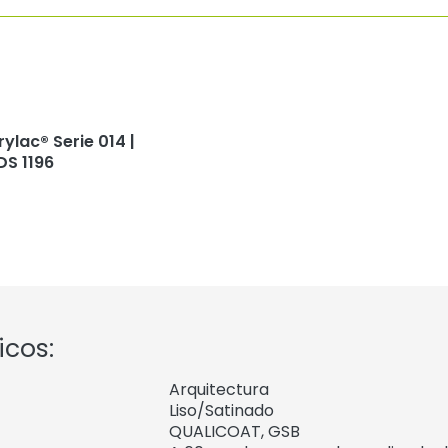
rylac® Serie 014 |
DS 1196
icos:
Arquitectura
Liso/Satinado
QUALICOAT, GSB