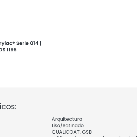
rylac® Serie 014 |
DS 1196
icos:
Arquitectura
Liso/Satinado
QUALICOAT, GSB