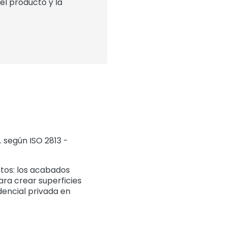
l producto y la
. según ISO 2813 -
ntos: los acabados
ara crear superficies
dencial privada en