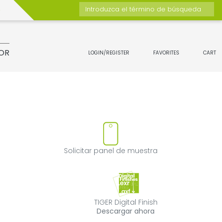
Introduzca el término de búsqueda
OR
LOGIN/REGISTER
FAVORITES
CART
ucto
uitar el producto de favoritos
Solicitar panel
Solicitar panel de muestra
TIGER Digital Fin
TIGER Digital Finish
Descargar ahora