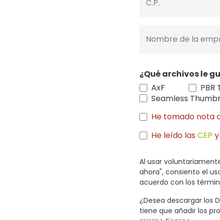
C.P.
Nombre de la emp
¿Qué archivos le gu
AxF
PBR 
Seamless Thumbn
He tomado nota 
He leído las
CEP
y
Al usar voluntariamente
ahora", consiento el u
acuerdo con los término
¿Desea descargar los Di
tiene que añadir los pr