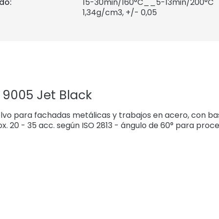
do:
15-30min/160°C__5-13min/200°C
1,34
g/cm3, +/- 0,05
 9005 Jet Black
vo para fachadas metálicas y trabajos en acero, con bas
rox. 20 - 35 acc. según ISO 2813 - ángulo de 60° para proc