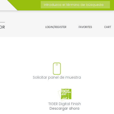
Introduzca el término de búsqueda
OR
LOGIN/REGISTER
FAVORITES
CART
ducto
uitar el producto de favoritos
Solicitar panel
Solicitar panel de muestra
TIGER Digital Fin
TIGER Digital Finish
Descargar ahora