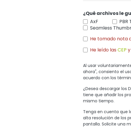
¿Qué archivos le gu
AxF
PBR 
Seamless Thumbn
He tomado nota 
He leído las
CEP
y
Al usar voluntariamente
ahora", consiento el u
acuerdo con los término
¿Desea descargar los Di
tiene que añadir los pr
mismo tiempo.
Tenga en cuenta que lo
alta resolución de los 
pantalla. Solicite una m