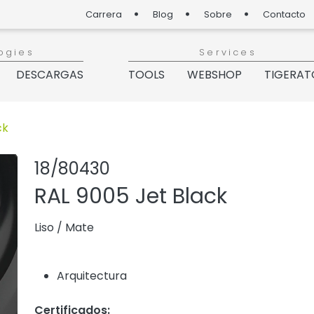
Carrera
Blog
Sobre
Contacto
ogies
Services
DESCARGAS
TOOLS
WEBSHOP
TIGERAT
ck
Compartir pro
Agregar o q
18/80430
RAL 9005 Jet Black
Liso
/
Mate
Arquitectura
Certificados: