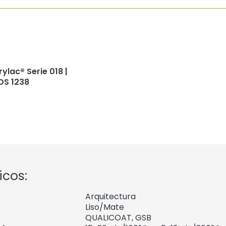
rylac® Serie 018 |
DS 1238
icos:
Arquitectura
Liso/Mate
QUALICOAT, GSB