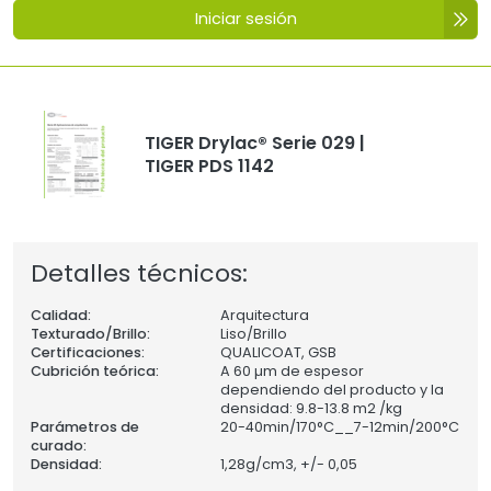
Iniciar sesión
TIGER Drylac® Serie 029 |
TIGER PDS 1142
Detalles técnicos:
Calidad:
Arquitectura
Texturado/Brillo:
Liso/Brillo
Certificaciones:
QUALICOAT, GSB
Cubrición teórica:
A 60 µm de espesor
dependiendo del producto y la
densidad: 9.8-13.8 m2 /kg
Parámetros de
20-40min/170°C__7-12min/200°C
curado:
Densidad:
1,28
g/cm3, +/- 0,05