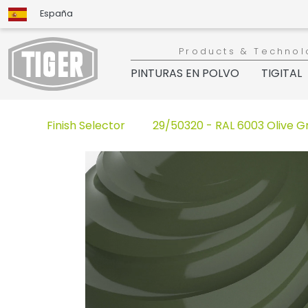
España
Products & Technol
PINTURAS EN POLVO
TIGITAL
Finish Selector
29/50320 - RAL 6003 Olive G