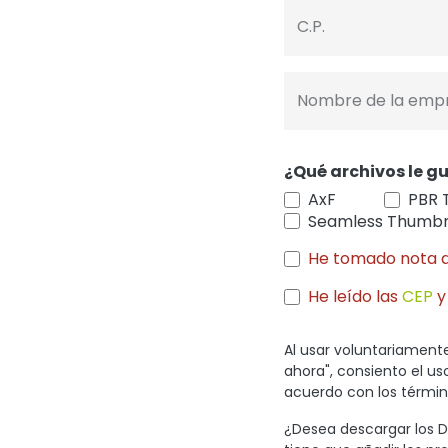
C.P.
Nombre de la emp
¿Qué archivos le gu
AxF
PBR 
Seamless Thumbn
He tomado nota 
He leído las
CEP
y
Al usar voluntariamente
ahora", consiento el u
acuerdo con los término
¿Desea descargar los Di