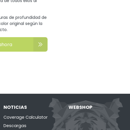
a de todos ellos al
turas de profundidad de
olor original según la
cto.
ahora
NOTICIAS
WEBSHOP
Coverage Calculator
Descargas