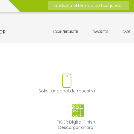
Introduzca el término de búsqueda
OR
LOGIN/REGISTER
FAVORITES
CART
ducto
quitar el producto de favoritos
Solicitar panel
Solicitar panel de muestra
TIGER Digital Fin
TIGER Digital Finish
Descargar ahora