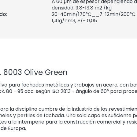
A 60 µm de espesor dependiendo de
densidad: 9.8-13.8 m2 /kg
do:
20-40min/170°C__7-12min/200°C
1,41
g/cm3, +/- 0,05
 6003 Olive Green
vo para fachadas metálicas y trabajos en acero, con bas
rox. 80 - 95 acc. según ISO 2813 - ángulo de 60° para proc
ara la disciplina cumbre de la industria de los revestimie
eles y perfiles de fachada. Una sola capa es suficiente p
tes a la intemperie para la construcción comercial y resi
 de Europa.