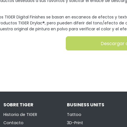
oductos deseados a sus favoritos y solicitar el enlace de descarg
s TIGER Digital Finishes se basan en escaneos de efectos y tex
productos TIGER Drylac®, pero pueden diferir del tono/efecto de c
uestra original de pintura en polvo para verificar el color y el efe
Descargar 
SOBRE TIGER
BUSINESS UNITS
Historia de TIGER
Tattoo
Contacto
3D-Print