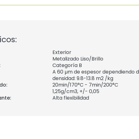
icos:
Exterior
Metalizado Liso/Brillo
:
Categoría B
A 60 µm de espesor dependiendo de
densidad: 9.8-13.8 m2 /kg
do:
20min/170°C - 7min/200°C
1,25
g/cm3, +/- 0,05
ante:
Alta flexibilidad