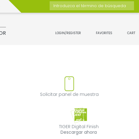
Introduzca el término de búsqueda
OR
LOGIN/REGISTER
FAVORITES
CART
ducto
quitar el producto de favorito
Solicitar panel
Solicitar panel de muestra
TIGER Digital Fin
TIGER Digital Finish
Descargar ahora