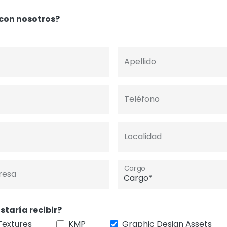
con nosotros?
Apellido
Teléfono
Localidad
Cargo
resa
staría recibir?
Textures
KMP
Graphic Design Assets