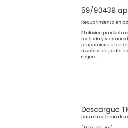
59/90439 app
Recubrimiento en pol
El clásico producto 
fachada y ventanas) 
proporciona el acab
muebles de jardín d
seguro.
Descargue TIG
para su sistema de 
(.kmp, .axf, .exr)