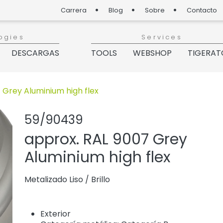
Carrera
Blog
Sobre
Contacto
ogies
Services
DESCARGAS
TOOLS
WEBSHOP
TIGERAT
 Grey Aluminium high flex
Compartir pro
Agregar o 
59/90439
approx. RAL 9007 Grey
Aluminium high flex
Metalizado Liso
/
Brillo
Exterior