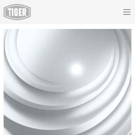
Finish Selector
89/90380 - approx. RAL 9006 White Aluminium