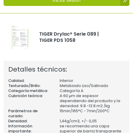
Iniciar sesión
TIGER Drylac® Serie 089 |
TIGER PDS 1058
Detalles técnicos:
Calidad:
Interior
Texturado/Brillo:
Metalizado Liso/Satinado
Categoría metálica:
Categoría A
Cubrición teórica:
A 60 µm de espesor
dependiendo del producto y la
densidad: 9.8 -13.8 m2 /kg
Parámetros de
15min/165°C - 7min/200°C
curado:
Densidad:
1,44
g/cm3, +/- 0,05
Información
se recomienda una capa
importante:
superior de barniz transparente