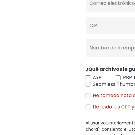
Correo electrónico
C.P.
Nombre de la emp
¿Qué archivos le gu
AxF
PBR 
Seamless Thumbn
He tomado nota 
He leído las
CEP
y
Al usar voluntariamente
ahora", consiento el u