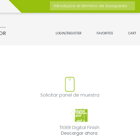
Introduzca el término de búsqueda
OR
LOGIN/REGISTER
FAVORITES
CART
ducto
quitar el producto de favorito
Solicitar panel
Solicitar panel de muestra
TIGER Digital Fin
TIGER Digital Finish
Descargar ahora