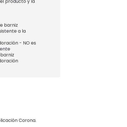
l producto y la
e barniz
stente a la
doración - NO es
rente
 barniz
doración
licación Corona.