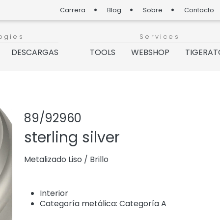
Carrera
Blog
Sobre
Contacto
ogies
Services
DESCARGAS
TOOLS
WEBSHOP
TIGERAT
Compartir pro
Agregar o 
89/92960
sterling silver
Metalizado Liso
/
Brillo
Interior
Categoría metálica: Categoría A