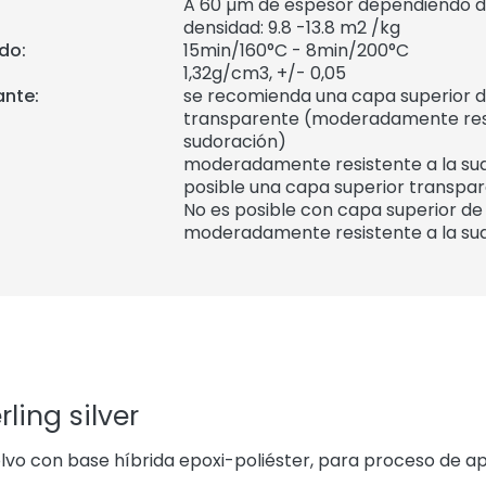
A 60 µm de espesor dependiendo de
densidad: 9.8 -13.8 m2 /kg
do:
15min/160°C - 8min/200°C
1,32
g/cm3, +/- 0,05
ante:
se recomienda una capa superior d
transparente (moderadamente resi
sudoración)
moderadamente resistente a la su
posible una capa superior transpa
No es posible con capa superior de
moderadamente resistente a la su
ling silver
vo con base híbrida epoxi-poliéster, para proceso de ap