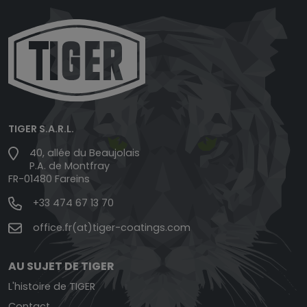
TIGER S.A.R.L.
40, allée du Beaujolais
P.A. de Montfray
FR-01480 Fareins
+33 474 67 13 70
office.fr(at)tiger-coatings.com
AU SUJET DE TIGER
L'histoire de TIGER
Contact