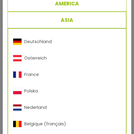
AMERICA
idéal pendant les phases difficiles de la vie, car il
contribue à renforcer l'équilibre intérieur et la
confiance en soi. Cette pierre précieuse est censée
ASIA
réduire le stress et améliorer la concentration, ce qui
en fait une aide puissante dans les situations
exigeantes.
Deutschland
Ses teintes translucides vont du gris doux au bleu
éclatant, offrant une esthétique apaisante. Dans les
Österreich
établissements de santé et de bien-être, ses tons
métalliques favorisent la guérison et la relaxation,
tandis que dans les espaces publics tels que les salles
France
d'attente ou les salons, ils favorisent une sensation de
calme et de confort.
Polska
Nederland
Belgique (français)