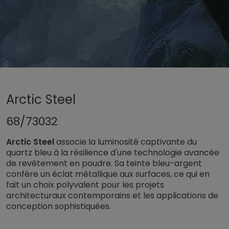
Untermenü öffnen für „www.tiger-coatings.com“
Untermenü öffnen für „Rev
Revêtement en poudre
Arctic Steel
Untermenü öff
Couleurs et finitions TIGER Trend 2025
68/73032
Arctic Steel
Arctic Steel
associe la luminosité captivante du
quartz bleu à la résilience d'une technologie avancée
de revêtement en poudre. Sa teinte bleu-argent
confère un éclat métallique aux surfaces, ce qui en
fait un choix polyvalent pour les projets
architecturaux contemporains et les applications de
conception sophistiquées.