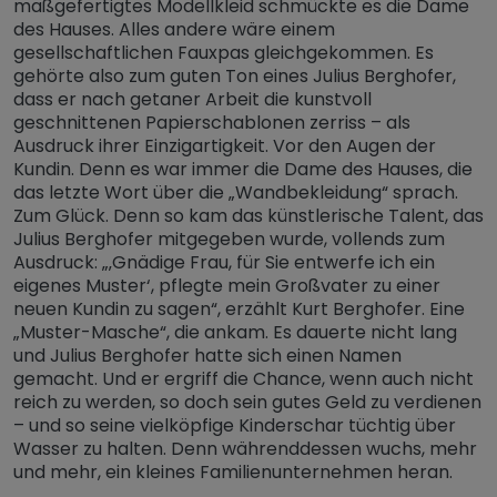
maßgefertigtes Modellkleid schmückte es die Dame
des Hauses. Alles andere wäre einem
gesellschaftlichen Fauxpas gleichgekommen. Es
gehörte also zum guten Ton eines Julius Berghofer,
dass er nach getaner Arbeit die kunstvoll
geschnittenen Papierschablonen zerriss – als
Ausdruck ihrer Einzigartigkeit. Vor den Augen der
Kundin. Denn es war immer die Dame des Hauses, die
das letzte Wort über die „Wandbekleidung“ sprach.
Zum Glück. Denn so kam das künstlerische Talent, das
Julius Berghofer mitgegeben wurde, vollends zum
Ausdruck: „‚Gnädige Frau, für Sie entwerfe ich ein
eigenes Muster‘, pflegte mein Großvater zu einer
neuen Kundin zu sagen“, erzählt Kurt Berghofer. Eine
„Muster-Masche“, die ankam. Es dauerte nicht lang
und Julius Berghofer hatte sich einen Namen
gemacht. Und er ergriff die Chance, wenn auch nicht
reich zu werden, so doch sein gutes Geld zu verdienen
– und so seine vielköpfige Kinderschar tüchtig über
Wasser zu halten. Denn währenddessen wuchs, mehr
und mehr, ein kleines Familienunternehmen heran.