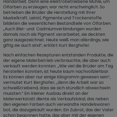
Handarbeit. Denn eine elektrobetriebene Mühle, um
Ölfarben zu erzeugen, war nicht erschwinglich. So
betrieben die Brüder die Herstellung mit ihrer
Muskelkraft. Leinöl, Pigmente und Trockenstoffe
bildeten die wesentlichen Bestandteile von Ölfarben.
„Auch Blei- und Cadmiumverbindungen wurden
damals noch als Pigment verarbeitet, sie deckten
ganz ausgezeichnet. Heute weiß man allerdings, wie
giftig sie auch sind“, erklärt Kurt Berghofer.
Nach einfachen Rezepturen entstanden Produkte, die
der eigene Malerbetrieb verbrauchte, die aber auch
verkauft werden konnten. „Wie viel die Brüder am Tag
herstellen konnten, ist heute kaum nachvollziehbar.
Es können aber nur einige Kilogramm gewesen sein“,
vermutet Kurt Berghofer, „denn die Arbeit war so
schweißtreibend, dass sie sich stündlich abwechseln
mussten.“ Ein kleiner Ausbau direkt an der
Malerwerkstatt diente als Verkaufslokal, das neben
den eigenen Farben auch verwandte Handelswaren
bot, die dazugekauft wurden. Ein Zubrot, das der Vater
schon begonnen hatte, das aber mit der eigenen