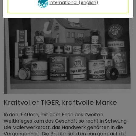
International (english)
Kraftvoller TIGER, kraftvolle Marke
In den 1940ern, mit dem Ende des Zweiten
Weltkrieges kam das Geschäft so recht in Schwung.
Die Malerwerkstatt, das Handwerk gehörten in die
Vergangenheit. Die Brüder setzten nun ganz auf die