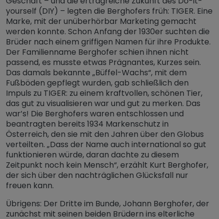
Geschäft – und die ertragreiche Zukunft des Do-it-
yourself (DIY) – legten die Berghofers früh: TIGER. Eine
Marke, mit der unüberhörbar Marketing gemacht
werden konnte. Schon Anfang der 1930er suchten die
Brüder nach einem griffigen Namen für ihre Produkte.
Der Familienname Berghofer schien ihnen nicht
passend, es musste etwas Prägnantes, Kurzes sein.
Das damals bekannte „Büffel-Wachs“, mit dem
Fußböden gepflegt wurden, gab schließlich den
Impuls zu TIGER: zu einem kraftvollen, schönen Tier,
das gut zu visualisieren war und gut zu merken. Das
war’s! Die Berghofers waren entschlossen und
beantragten bereits 1934 Markenschutz in
Österreich, den sie mit den Jahren über den Globus
verteilten. „Dass der Name auch international so gut
funktionieren würde, daran dachte zu diesem
Zeitpunkt noch kein Mensch“, erzählt Kurt Berghofer,
der sich über den nachträglichen Glücksfall nur
freuen kann.
Übrigens: Der Dritte im Bunde, Johann Berghofer, der
zunächst mit seinen beiden Brüdern ins elterliche