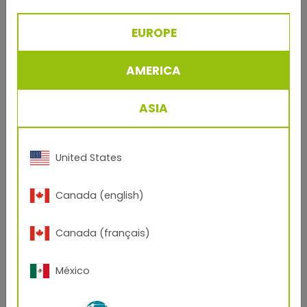
versprach und nach spätestens zwei Jahren Laufzeit
den kompletten österreichischen Markt für sich
einnehmen sollte. Denn alle dreißig Sekunden spuckte
EUROPE
das Produktionswunder einen neuen Walzkörper aus.
Tagsüber und auch die ganze Nacht hindurch.
AMERICA
Als Julius Berghofer, das Familienoberhaupt und der
künstlerische Kopf, 1938 starb, da war für alle zu
ASIA
sehen: Sein Lebenswerk, seine Kinderschar, sein
Familienunternehmen waren „groß“ geworden.
United States
Canada (english)
Canada (français)
México