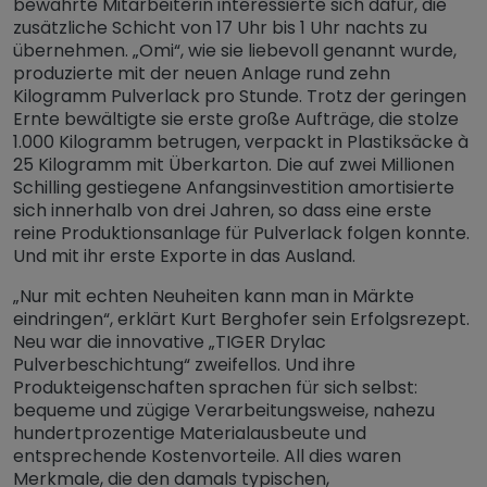
bewährte Mitarbeiterin interessierte sich dafür, die
zusätzliche Schicht von 17 Uhr bis 1 Uhr nachts zu
übernehmen. „Omi“, wie sie liebevoll genannt wurde,
produzierte mit der neuen Anlage rund zehn
Kilogramm Pulverlack pro Stunde. Trotz der geringen
Ernte bewältigte sie erste große Aufträge, die stolze
1.000 Kilogramm betrugen, verpackt in Plastiksäcke à
25 Kilogramm mit Überkarton. Die auf zwei Millionen
Schilling gestiegene Anfangsinvestition amortisierte
sich innerhalb von drei Jahren, so dass eine erste
reine Produktionsanlage für Pulverlack folgen konnte.
Und mit ihr erste Exporte in das Ausland.
„Nur mit echten Neuheiten kann man in Märkte
eindringen“, erklärt Kurt Berghofer sein Erfolgsrezept.
Neu war die innovative „TIGER Drylac
Pulverbeschichtung“ zweifellos. Und ihre
Produkteigenschaften sprachen für sich selbst:
bequeme und zügige Verarbeitungsweise, nahezu
hundertprozentige Materialausbeute und
entsprechende Kostenvorteile. All dies waren
Merkmale, die den damals typischen,