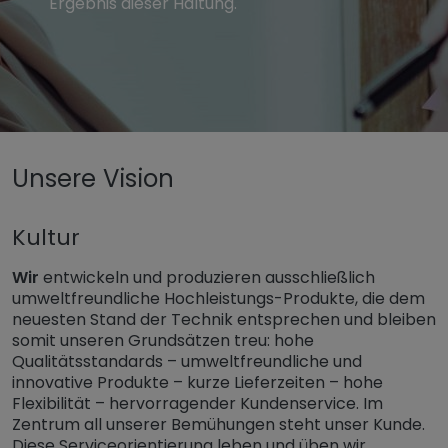
Ergebnis dieser Haltung.
Untermenü öffnen für „www.tiger-coatings.com“
Unsere Vision
Untermenü öffnen für „TIGER Group“
Über uns
TIGER Vision
Kultur
Wir
entwickeln und produzieren ausschließlich
umweltfreundliche Hochleistungs-Produkte, die dem
neuesten Stand der Technik entsprechen und bleiben
somit unseren Grundsätzen treu: hohe
Qualitätsstandards – umweltfreundliche und
innovative Produkte – kurze Lieferzeiten – hohe
Flexibilität – hervorragender Kundenservice. Im
Zentrum all unserer Bemühungen steht unser Kunde.
Diese Serviceorientierung leben und üben wir