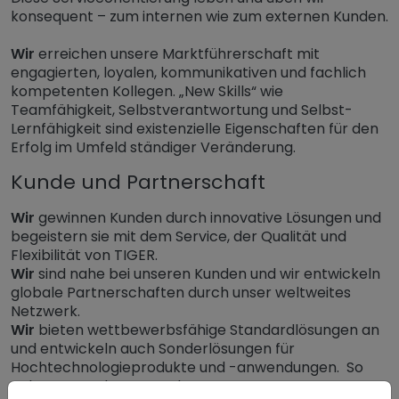
konsequent – zum internen wie zum externen Kunden.
Wir
erreichen unsere Marktführerschaft mit
engagierten, loyalen, kommunikativen und fachlich
kompetenten Kollegen. „New Skills“ wie
Teamfähigkeit, Selbstverantwortung und Selbst-
Lernfähigkeit sind existenzielle Eigenschaften für den
Erfolg im Umfeld ständiger Veränderung.
Kunde und Partnerschaft
Wir
gewinnen Kunden durch innovative Lösungen und
begeistern sie mit dem Service, der Qualität und
Flexibilität von TIGER.
Wir
sind nahe bei unseren Kunden und wir entwickeln
globale Partnerschaften durch unser weltweites
Netzwerk.
Wir
bieten wettbewerbsfähige Standardlösungen an
und entwickeln auch Sonderlösungen für
Hochtechnologieprodukte und -anwendungen. So
nehmen Kunden uns wahr.