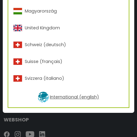
Magyarország
SUR TIGER
L'histoire de TIGER
United Kingdom
Contact
Schweiz (deutsch)
BUSINESS UNITS
Tattoo
Suisse (français)
Inks
Svizzera (italiano)
NEWS
Calculateur de couverture
International (english)
Téléchargements
BLOG TIGER
WEBSHOP