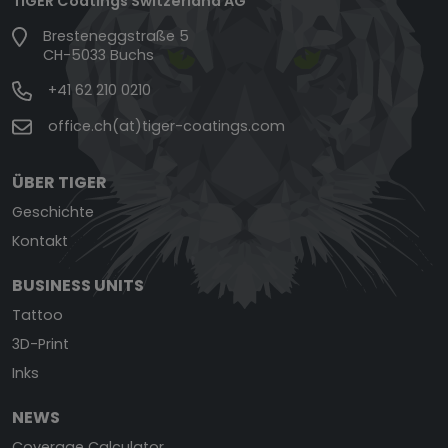
TIGER Coatings Switzerland AG
Bresteneggstraße 5
CH-5033 Buchs
+41 62 210 0210
office.ch(at)tiger-coatings.com
ÜBER TIGER
Geschichte
Kontakt
BUSINESS UNITS
Tattoo
3D-Print
Inks
NEWS
Coverage Calculator