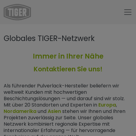
Untermenü öffnen für „www.tiger-coatings.com“
Globales TIGER-Netzwerk
Untermenü öffnen für „TIGER Group“
Über uns
Standorte
Immer in Ihrer Nähe
Kontaktieren Sie uns!
Als führender Pulverlack-Hersteller beliefern wir
weltweit Kunden mit hochwertigen
Beschichtungslösungen — und darauf sind wir stolz.
Mit über 20 Standorten und Experten in
Europa
,
Nordamerika
und
Asien
stehen wir Ihnen und Ihren
Projekten zuverlässig zur Seite. Unser globales
Netzwerk kombiniert regionale Expertise mit
internationaler Erfahrung — für hervorragende