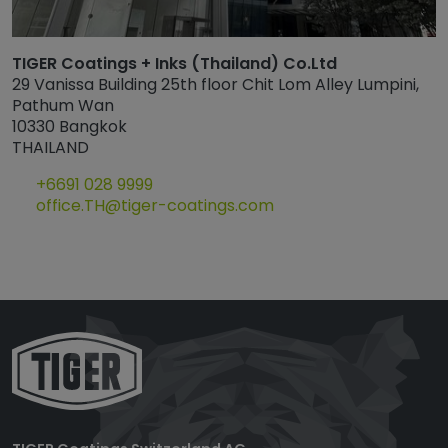
TIGER Coatings + Inks (Thailand) Co.Ltd
29 Vanissa Building 25th floor Chit Lom Alley Lumpini,
Pathum Wan
10330 Bangkok
THAILAND
+6691 028 9999
office.TH@tiger-coatings.com