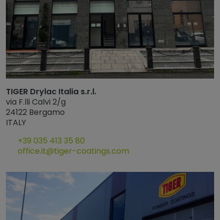
TIGER Drylac Italia s.r.l.
via F.lli Calvi 2/g
24122 Bergamo
ITALY
+39 035 413 35 80
office.it@tiger-coatings.com