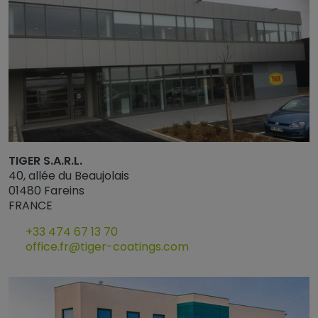
TIGER S.A.R.L.
40, allée du Beaujolais
01480 Fareins
FRANCE
+33 474 67 13 70
office.fr@tiger-coatings.com