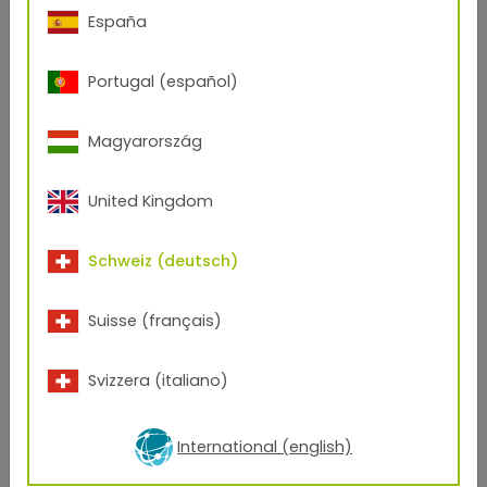
España
Portugal (español)
Magyarország
TIGER Drylac U.S.A. Inc.
3945 Swenson Ave.
St. Charles, IL 60174
United Kingdom
ILLINOIS
Schweiz (deutsch)
+1 800-243-8148
customerexperience@tiger-coatings.com
Suisse (français)
Svizzera (italiano)
International (english)