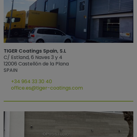
TIGER Coatings Spain, S.L
C/ Estland, 6 Naves 3 y 4
12006 Castellón de la Plana
SPAIN
+34 964 33 30 40
office.es@tiger-coatings.com