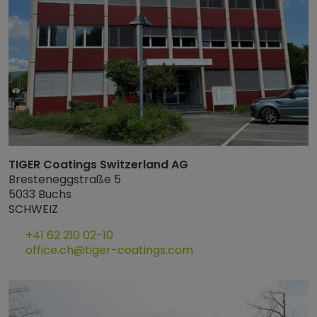
TIGER Coatings Switzerland AG
Bresteneggstraße 5
5033 Buchs
SCHWEIZ
+41 62 210 02-10
office.ch@tiger-coatings.com