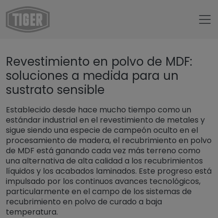
Untermenü öffnen für „www.tiger-coatings.com“
Revestimiento en polvo de MDF:
Untermenü öffnen für „Pinturas e
Pinturas en polvo
soluciones a medida para un
Untermenü öffnen für „Aplicaciones“
Aplicaciones
sustrato sensible
Untermenü öffnen für „Sustrat
Sustratos Especiales
Establecido desde hace mucho tiempo como un
Pintura en polvo sobre madera
estándar industrial en el revestimiento de metales y
sigue siendo una especie de campeón oculto en el
procesamiento de madera, el recubrimiento en polvo
de MDF está ganando cada vez más terreno como
una alternativa de alta calidad a los recubrimientos
líquidos y los acabados laminados. Este progreso está
impulsado por los continuos avances tecnológicos,
particularmente en el campo de los sistemas de
recubrimiento en polvo de curado a baja
temperatura.