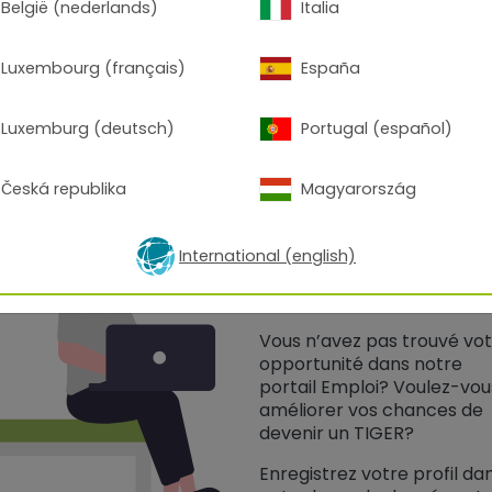
België (nederlands)
Italia
Luxembourg (français)
España
Luxemburg (deutsch)
Portugal (español)
Česká republika
Magyarország
TIGER Actif
Augmentez vos
International (english)
chances.
Vous n’avez pas trouvé vo
opportunité dans notre
portail Emploi? Voulez-vou
améliorer vos chances de
devenir un TIGER?
Enregistrez votre profil da