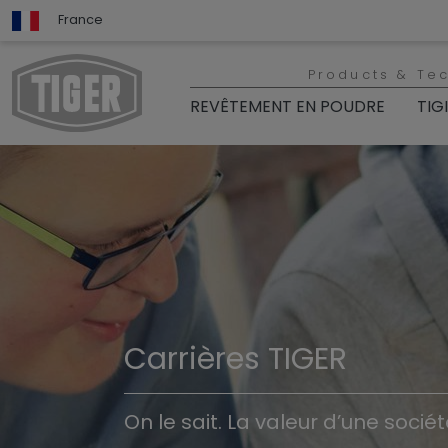
France
Products & Te
REVÊTEMENT EN POUDRE
TIG
Carrières TIGER
On le sait. La valeur d’une socié