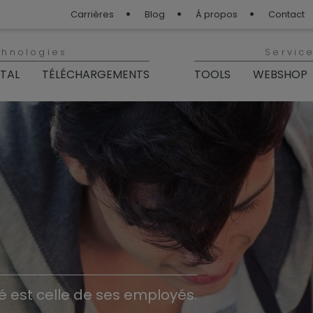
Carrières
Blog
Á propos
Contact
chnologies
Servic
ITAL
TÉLÉCHARGEMENTS
TOOLS
WEBSHOP
té est celle de ses employés.