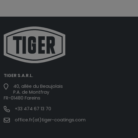
TIGER S.A.R.L.
40, allée du Beaujolais
P.A. de Montfray
FR-01480 Fareins
+33 474 67 13 70
office.fr(at)tiger-coatings.com