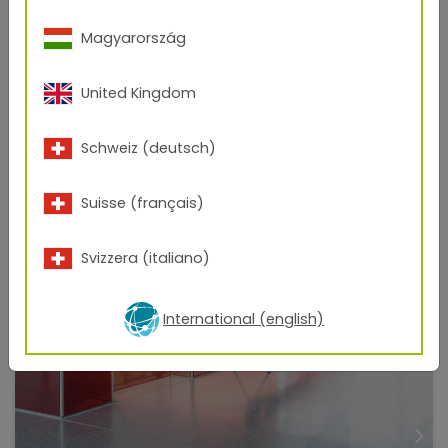
Sous-traitance
Magyarország
United Kingdom
Schweiz (deutsch)
Suisse (français)
Svizzera (italiano)
Substrats spéciaux
International (english)