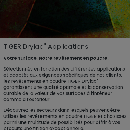
Untermenü öffnen für „www.tiger-coatings.com“
®
TIGER Drylac
Applications
Untermenü öffnen für „Rev
Revêtement en poudre
Votre surface. Notre revêtement en poudre.
Untermenü öffnen für „Applications“
Applications
Sélectionnés en fonction des différentes applications
et adaptés aux exigences spécifiques de nos clients,
®
les revêtements en poudre TIGER Drylac
garantissent une qualité optimale et la conservation
durable de la valeur de vos surfaces à l’intérieur
comme à l’extérieur.
Découvrez les secteurs dans lesquels peuvent être
utilisés les revêtements en poudre TIGER et choisissez
parmi une multitude de possibilités pour offrir à vos
produits une finition exceptionnelle.