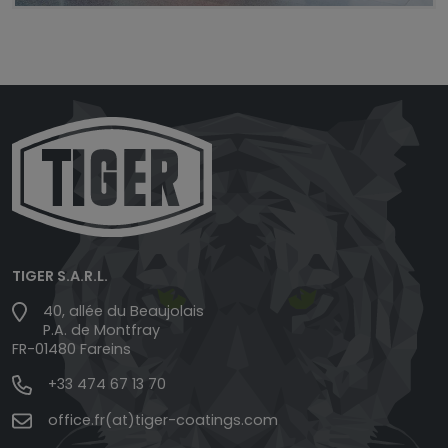
TIGER S.A.R.L.
40, allée du Beaujolais
P.A. de Montfray
FR-01480 Fareins
+33 474 67 13 70
office.fr(at)tiger-coatings.com