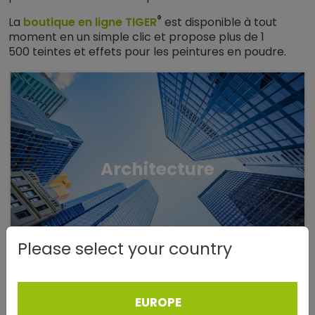
®
La
boutique en ligne TIGER
est disponible à tout
moment en un simple clic et propose plus de 1
500 teintes et effets pour les peintures en poudre.
Architecture
Please select your country
EUROPE