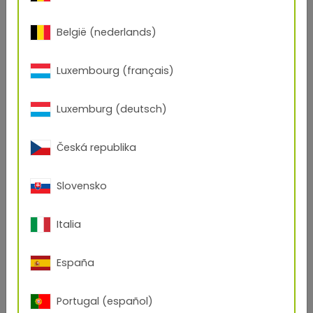
België (nederlands)
Luxembourg (français)
Luxemburg (deutsch)
meubles et équipements
Česká republika
Slovensko
Italia
España
Portugal (español)