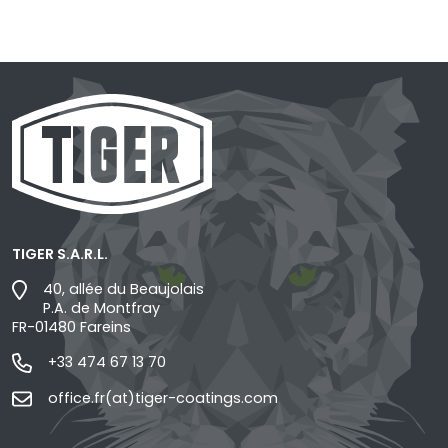
TIGER S.A.R.L.
40, allée du Beaujolais
P.A. de Montfray
FR-01480 Fareins
+33 474 67 13 70
office.fr(at)tiger-coatings.com