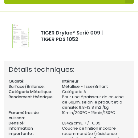
TIGER Drylac® Serié 009 |
TIGER PDS 1052
Détails techniques:
Qualité:
Intérieur
Surface/Brillance:
Métallisé - lisse/Brillant
Catégorie Métallique:
Catégorie A
Rendement théorique:
Pour une épaisseur de couche
de 60µm, selon le produit et la
densité: 9.8-13.8 m2 /kg
Paramètres de
10min/200°C - 15min/180°C
cuisson:
Densité:
1,34
g/cm3, +/- 0,05
Information
Couche de finition incolore
importante :
recommandée (résistance