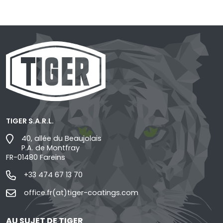
TIGER S.A.R.L.
40, allée du Beaujolais
P.A. de Montfray
FR-01480 Fareins
+33 474 67 13 70
office.fr(at)tiger-coatings.com
AU SUJET DE TIGER