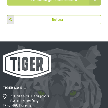
Retour
TIGER S.A.R.L.
40, allée du Beaujolais
P.A. de Montfray
FR-01480 Fareins