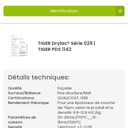
Identification
TIGER Drylac® Série 029 |
TIGER PDS 1142
Détails techniques:
Qualité:
Façade
Surface/Brillance:
Fine structure/Mat
Certifications:
QUALICOAT, GSB
Rendement théorique:
Pour une épaisseur de couche
de 70µm, selon le produit et la
densité: 9.8-13.8 m2 /kg
Paramètres de
20-30min/170°C__10-
cuisson:
15min/200°C
Densité:
1,41
g/cm3, +/- 0,05