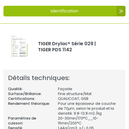
Identification
TIGER Drylac® Série 029 |
TIGER PDS 1142
Détails techniques:
Qualité:
Façade
Surface/Brillance:
Fine structure/Mat
Certifications:
QUALICOAT, GSB
Rendement théorique:
Pour une épaisseur de couche
de 70µm, selon le produit et la
densité: 9.8-13.8 m2 /kg
Paramètres de
20-30min/170°C__10-
cuisson:
15min/200°C
Densité:
1,44
g/cm3, +/- 0,05