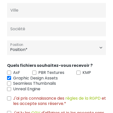
Ville
Société
Position
Quels fichiers souhaitez-vous recevoir ?
AxF
PBR Textures
KMP
Graphic Design Assets
Seamless Thumbnails
Unreal Engine
J'ai pris connaissance des
règles de la RGPD
et
les accepte sans réserve.*
J'ai lu les
CGV
d'affaires et je les accepte sans