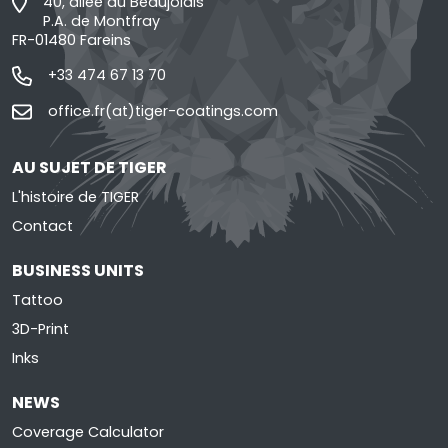
40, allée du Beaujolais
P.A. de Montfray
FR-01480 Fareins
+33 474 67 13 70
office.fr(at)tiger-coatings.com
AU SUJET DE TIGER
L'histoire de TIGER
Contact
BUSINESS UNITS
Tattoo
3D-Print
Inks
NEWS
Coverage Calculator