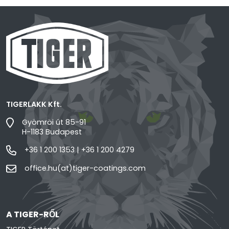
TIGERLAKK Kft.
Gyömröi út 85-91
H-1183 Budapest
+36 1 200 1353
|
+36 1 200 4279
office.hu(at)tiger-coatings.com
A TIGER-RŐL