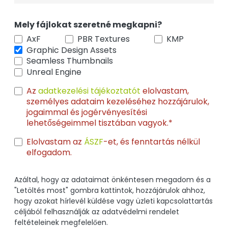
Mely fájlokat szeretné megkapni?
AxF
PBR Textures
KMP
Graphic Design Assets
Seamless Thumbnails
Unreal Engine
Az
adatkezelési tájékoztatót
elolvastam,
személyes adataim kezeléséhez hozzájárulok,
jogaimmal és jogérvényesítési
lehetőségeimmel tisztában vagyok.*
Elolvastam az
ÁSZF
-et, és fenntartás nélkül
elfogadom.
Azáltal, hogy az adataimat önkéntesen megadom és a
"Letöltés most" gombra kattintok, hozzájárulok ahhoz,
hogy azokat hírlevél küldése vagy üzleti kapcsolattartás
céljából felhasználják az adatvédelmi rendelet
feltételeinek megfelelően.