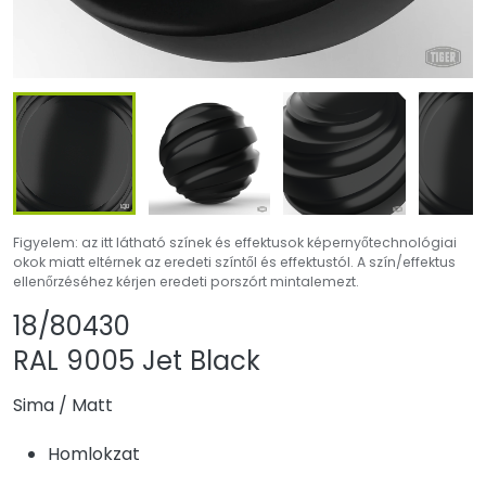
Figyelem: az itt látható színek és effektusok képernyőtechnológiai
okok miatt eltérnek az eredeti színtől és effektustól. A szín/effektus
ellenőrzéséhez kérjen eredeti porszórt mintalemezt.
Termék megosztása
Termék hozzáadás
18/80430
RAL 9005 Jet Black
Sima
/
Matt
Homlokzat