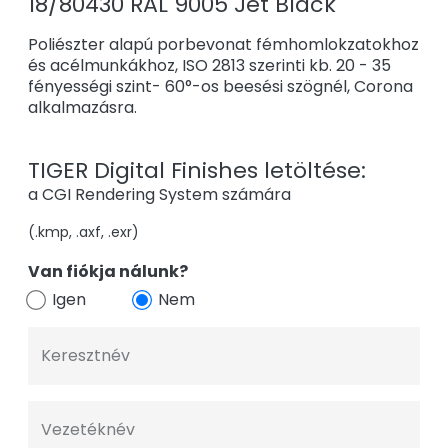
18/80430 RAL 9005 Jet Black
Poliészter alapú porbevonat fémhomlokzatokhoz
és acélmunkákhoz, ISO 2813 szerinti kb. 20 - 35
fényességi szint- 60°-os beesési szögnél, Corona
alkalmazásra.
TIGER Digital Finishes letöltése:
a CGI Rendering System számára
(.kmp, .axf, .exr)
Van fiókja nálunk?
Igen
Nem
Keresztnév
Vezetéknév