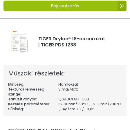
Bejelentkezés
TIGER Drylac® 18-as sorozat
| TIGER PDS 1238
Műszaki részletek:
Minőség:
Homlokzat
Textúra/Fényesség
Sima/Matt
szintje:
Tanúsítványok:
QUALICOAT, GSB
Kezelési paraméterek:
15-30min/160°C__5-13min/200°C
Sűrűség:
1,34
g/cm3, +/- 0,05