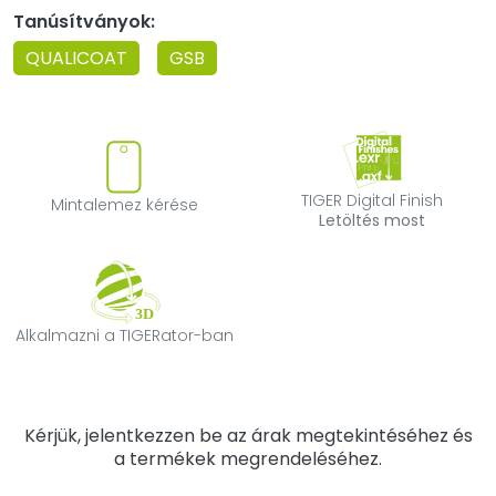
Tanúsítványok:
QUALICOAT
GSB
Mintalemez kérése
TIGER Digital F
TIGER Digital Finish
Mintalemez kérése
Letöltés most
Alkalmazni a TIGERator-ban
Alkalmazni a TIGERator-ban
Kérjük, jelentkezzen be az árak megtekintéséhez és
a termékek megrendeléséhez.