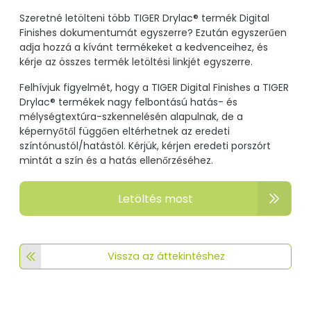
Szeretné letölteni több TIGER Drylac® termék Digital
Finishes dokumentumát egyszerre? Ezután egyszerűen
adja hozzá a kívánt termékeket a kedvenceihez, és
kérje az összes termék letöltési linkjét egyszerre.
Felhívjuk figyelmét, hogy a TIGER Digital Finishes a TIGER
Drylac® termékek nagy felbontású hatás- és
mélységtextúra-szkennelésén alapulnak, de a
képernyőtől függően eltérhetnek az eredeti
színtónustól/hatástól. Kérjük, kérjen eredeti porszórt
mintát a szín és a hatás ellenőrzéséhez.
Letöltés most
Vissza az áttekintéshez