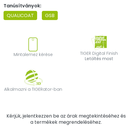
Tanúsítványok:
QUALICOAT
GSB
Mintalemez kérése
TIGER Digital F
TIGER Digital Finish
Mintalemez kérése
Letöltés most
Alkalmazni a TIGERator-ban
Alkalmazni a TIGERator-ban
Kérjük, jelentkezzen be az árak megtekintéséhez és
a termékek megrendeléséhez.