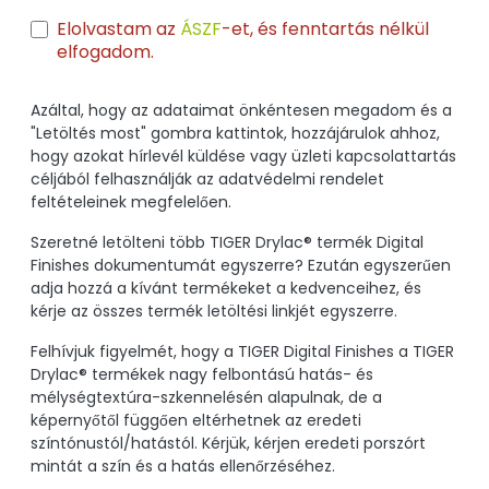
Elolvastam az
ÁSZF
-et, és fenntartás nélkül
elfogadom.
Azáltal, hogy az adataimat önkéntesen megadom és a
"Letöltés most" gombra kattintok, hozzájárulok ahhoz,
hogy azokat hírlevél küldése vagy üzleti kapcsolattartás
céljából felhasználják az adatvédelmi rendelet
feltételeinek megfelelően.
Szeretné letölteni több TIGER Drylac® termék Digital
Finishes dokumentumát egyszerre? Ezután egyszerűen
adja hozzá a kívánt termékeket a kedvenceihez, és
kérje az összes termék letöltési linkjét egyszerre.
Felhívjuk figyelmét, hogy a TIGER Digital Finishes a TIGER
Drylac® termékek nagy felbontású hatás- és
mélységtextúra-szkennelésén alapulnak, de a
képernyőtől függően eltérhetnek az eredeti
színtónustól/hatástól. Kérjük, kérjen eredeti porszórt
mintát a szín és a hatás ellenőrzéséhez.