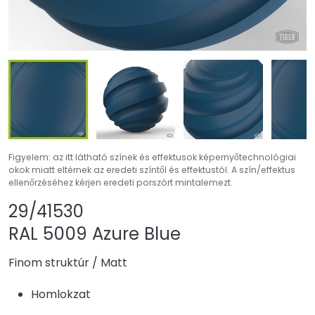
Figyelem: az itt látható színek és effektusok képernyőtechnológiai
okok miatt eltérnek az eredeti színtől és effektustól. A szín/effektus
ellenőrzéséhez kérjen eredeti porszórt mintalemezt.
Termék megosztása
Termék hozzáadás
29/41530
RAL 5009 Azure Blue
Finom struktúr
/
Matt
Homlokzat