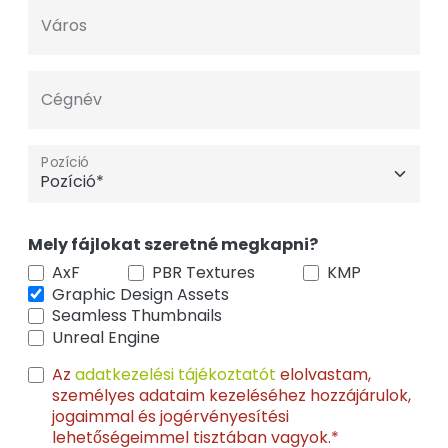
Város
Cégnév
Pozíció
Mely fájlokat szeretné megkapni?
AxF
PBR Textures
KMP
Graphic Design Assets
Seamless Thumbnails
Unreal Engine
Az
adatkezelési tájékoztatót
elolvastam,
személyes adataim kezeléséhez hozzájárulok,
jogaimmal és jogérvényesítési
lehetőségeimmel tisztában vagyok.*