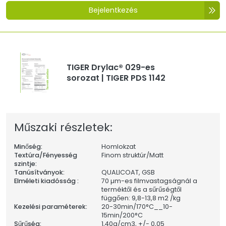
Bejelentkezés
TIGER Drylac® 029-es
sorozat | TIGER PDS 1142
Műszaki részletek:
Minőség:
Homlokzat
Textúra/Fényesség
Finom struktúr/Matt
szintje:
Tanúsítványok:
QUALICOAT, GSB
Elméleti kiadósság :
70 µm-es filmvastagságnál a
terméktől és a sűrűségtől
függően: 9,8-13,8 m2 /kg
Kezelési paraméterek:
20-30min/170°C__10-
15min/200°C
Sűrűség:
1,40
g/cm3, +/- 0,05