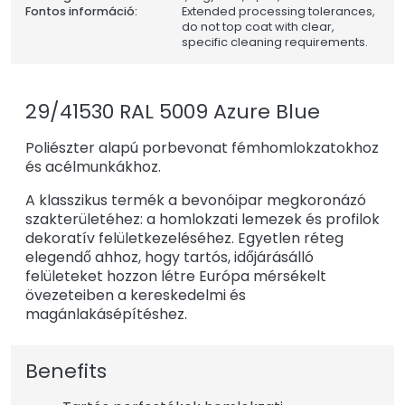
Fontos információ:
Extended processing tolerances,
do not top coat with clear,
specific cleaning requirements.
29/41530 RAL 5009 Azure Blue
Poliészter alapú porbevonat fémhomlokzatokhoz
és acélmunkákhoz.
A klasszikus termék a bevonóipar megkoronázó
szakterületéhez: a homlokzati lemezek és profilok
dekoratív felületkezeléséhez. Egyetlen réteg
elegendő ahhoz, hogy tartós, időjárásálló
felületeket hozzon létre Európa mérsékelt
övezeteiben a kereskedelmi és
magánlakásépítéshez.
Benefits