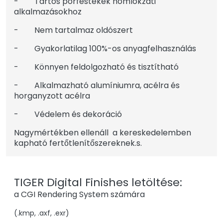
- Tartós porfestékek homlokzati
alkalmazásokhoz
- Nem tartalmaz oldószert
- Gyakorlatilag 100%-os anyagfelhasználás
- Könnyen feldolgozható és tisztítható
- Alkalmazható alumíniumra, acélra és
horganyzott acélra
- Védelem és dekoráció
Nagymértékben ellenáll a kereskedelemben
kapható fertőtlenítőszereknek.s.
TIGER Digital Finishes letöltése:
a CGI Rendering System számára
(.kmp, .axf, .exr)