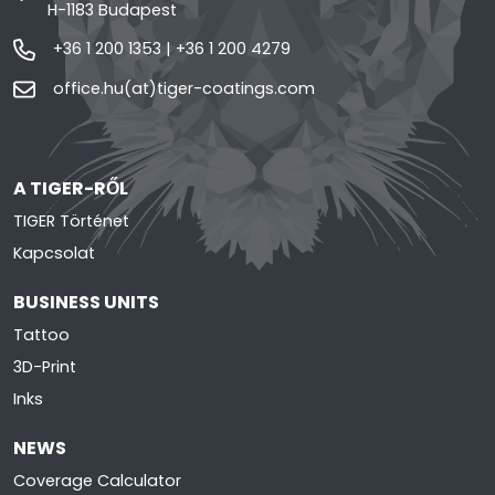
H-1183 Budapest
+36 1 200 1353
|
+36 1 200 4279
office.hu(at)tiger-coatings.com
A TIGER-RŐL
TIGER Történet
Kapcsolat
BUSINESS UNITS
Tattoo
3D-Print
Inks
NEWS
Coverage Calculator