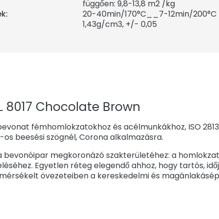
függően: 9,8-13,8 m2 /kg
k:
20-40min/170°C__7-12min/200°C
1,43
g/cm3, +/- 0,05
 8017 Chocolate Brown
bevonat fémhomlokzatokhoz és acélmunkákhoz, ISO 2813 s
°-os beesési szögnél, Corona alkalmazásra.
 a bevonóipar megkoronázó szakterületéhez: a homlokzati
léséhez. Egyetlen réteg elegendő ahhoz, hogy tartós, időj
 mérsékelt övezeteiben a kereskedelmi és magánlakásép