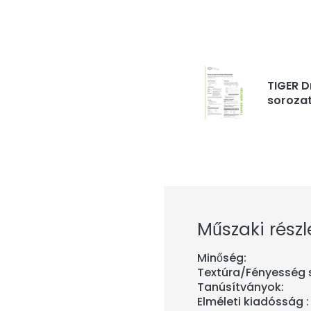
TIGER D
sorozat
Műszaki részl
Minőség:
Textúra/Fényesség s
Tanúsítványok:
Elméleti kiadósság :