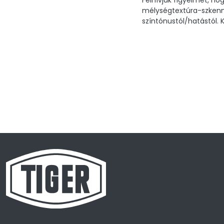
mélységtextúra-szkenne
színtónustól/hatástól. K