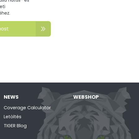
eti
éhez.
most
NEWS
WEBSHOP
Coverage Calculator
Letöltés
TIGER Blog