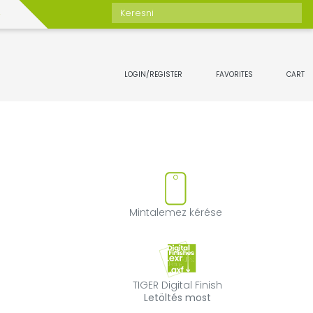
Keresni
LOGIN/REGISTER
FAVORITES
CART
ztása
zzáadása vagy eltávolítása a
Mintalemez kér
Mintalemez kérése
TIGER Digital Fin
TIGER Digital Finish
Letöltés most