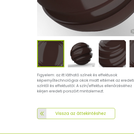
Figyelem: az itt látható színek és effektusok
képernyőtechnológiai okok miatt eltérnek az eredeti
színtől és effektustól. A szín/effektus ellenőrzéséhez
kérjen eredeti porszórt mintalemezt.
Vissza az áttekintéshez