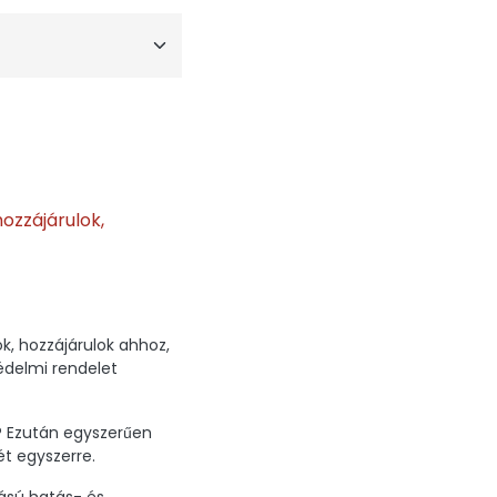
ozzájárulok,
, hozzájárulok ahhoz,
védelmi rendelet
? Ezután egyszerűen
ét egyszerre.
tású hatás- és