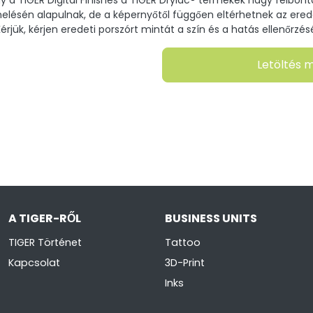
lésén alapulnak, de a képernyőtől függően eltérhetnek az ered
érjük, kérjen eredeti porszórt mintát a szín és a hatás ellenőrzés
Letöltés 
A TIGER-RŐL
BUSINESS UNITS
TIGER Történet
Tattoo
Kapcsolat
3D-Print
Inks