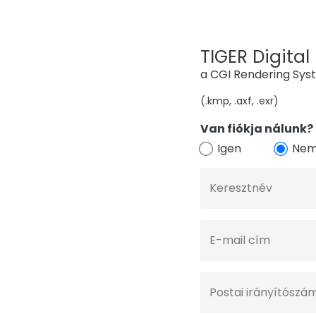
TIGER Digital 
a CGI Rendering Sy
(.kmp, .axf, .exr)
Van fiókja nálunk?
Igen
Ne
Keresztnév
E-mail cím
Postai irányítószá