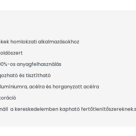
ek homlokzati alkalmazásokhoz
ldószert
0%-os anyagfelhasználás
zható és tisztítható
míniumra, acélra és horganyzott acélra
oráció
áll a kereskedelemben kapható fertőtlenítőszereknek.s