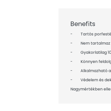
Benefits
- Tartós porfesték
- Nem tartalmaz o
- Gyakorlatilag 10
- Könnyen feldolgo
- Alkalmazható alu
- Védelem és dek
Nagymértékben ellen