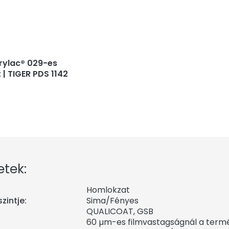
rylac® 029-es
 | TIGER PDS 1142
etek:
Homlokzat
zintje:
Sima/Fényes
QUALICOAT, GSB
60 µm-es filmvastagságnál a termék