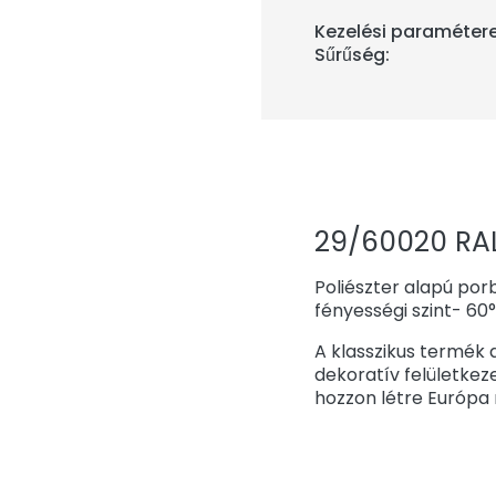
Kezelési paramétere
Sűrűség:
29/60020 RAL
Poliészter alapú por
fényességi szint- 60
A klasszikus termék
dekoratív felületkeze
hozzon létre Európa