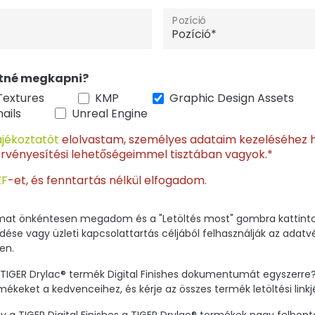
Pozíció
etné megkapni?
Textures
KMP
Graphic Design Assets
ails
Unreal Engine
ájékoztatót
elolvastam, személyes adataim kezeléséhez h
érvényesítési lehetőségeimmel tisztában vagyok.*
ZF
-et, és fenntartás nélkül elfogadom.
imat önkéntesen megadom és a "Letöltés most" gombra kattintok
ldése vagy üzleti kapcsolattartás céljából felhasználják az adat
en.
b TIGER Drylac® termék Digital Finishes dokumentumát egyszerre
mékeket a kedvenceihez, és kérje az összes termék letöltési linkj
gy a TIGER Digital Finishes a TIGER Drylac® termékek nagy felbon