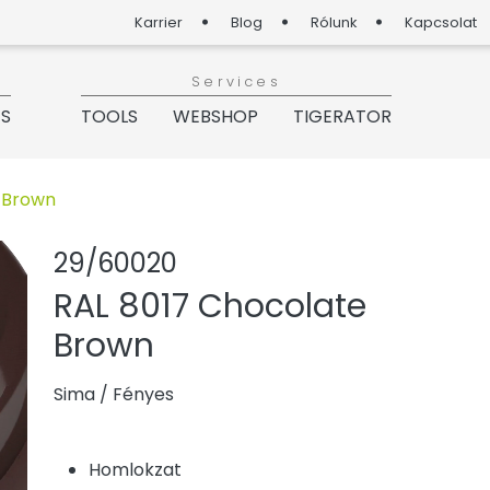
Karrier
Blog
Rólunk
Kapcsolat
Services
ÉS
TOOLS
WEBSHOP
TIGERATOR
 Brown
Termék megos
Termék ho
29/60020
RAL 8017 Chocolate
Brown
Sima
/
Fényes
Homlokzat