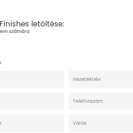
Finishes letöltése:
stem számára
m
Vezetéknév
Telefonszám
m
Város