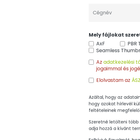
Cégnév
Mely fájlokat szer
AxF
PBR 
Seamless Thumbn
Az
adatkezelési t
jogaimmal és jog
Elolvastam az
ÁS
Azáltal, hogy az adata
hogy azokat hírlevél kü
feltételeinek megfelelő
Szeretné letölteni töb
adja hozzá a kívánt ter
Felhívjuk figyelmét, ho