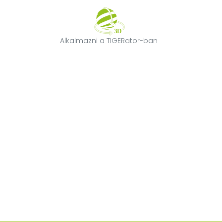
Alkalmazni a T
Alkalmazni a TIGERator-ban