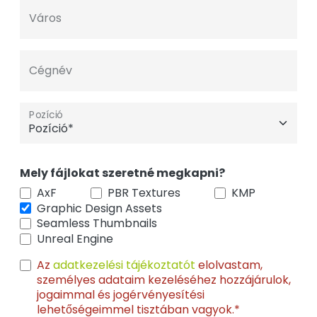
Város
Cégnév
Pozíció
Mely fájlokat szeretné megkapni?
AxF
PBR Textures
KMP
Graphic Design Assets
Seamless Thumbnails
Unreal Engine
Az
adatkezelési tájékoztatót
elolvastam,
személyes adataim kezeléséhez hozzájárulok,
jogaimmal és jogérvényesítési
lehetőségeimmel tisztában vagyok.*