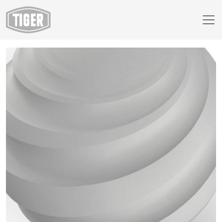
Webáruház
29/73227 - RAL 7047 Telegrey 4