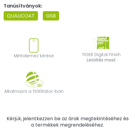
Tanúsítványok:
QUALICOAT
GSB
Mintalemez kérése
TIGER Digital F
TIGER Digital Finish
Mintalemez kérése
Letöltés most
Alkalmazni a TIGERator-ban
Alkalmazni a TIGERator-ban
Kérjük, jelentkezzen be az árak megtekintéséhez és
a termékek megrendeléséhez.