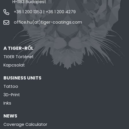
H-1183 Budapest
+36 1 200 1353
|
+36 1 200 4279
office.hu(at)tiger-coatings.com
A TIGER-RŐL
TIGER Történet
Kapcsolat
BUSINESS UNITS
Tattoo
3D-Print
Inks
NEWS
Coverage Calculator