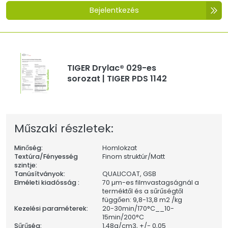
Bejelentkezés
TIGER Drylac® 029-es
sorozat | TIGER PDS 1142
Műszaki részletek:
Minőség:
Homlokzat
Textúra/Fényesség
Finom struktúr/Matt
szintje:
Tanúsítványok:
QUALICOAT, GSB
Elméleti kiadósság :
70 µm-es filmvastagságnál a
terméktől és a sűrűségtől
függően: 9,8-13,8 m2 /kg
Kezelési paraméterek:
20-30min/170°C__10-
15min/200°C
Sűrűség:
1,48
g/cm3, +/- 0,05