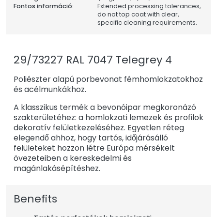
Fontos információ:
Extended processing tolerances,
do not top coat with clear,
specific cleaning requirements.
29/73227 RAL 7047 Telegrey 4
Poliészter alapú porbevonat fémhomlokzatokhoz
és acélmunkákhoz.
A klasszikus termék a bevonóipar megkoronázó
szakterületéhez: a homlokzati lemezek és profilok
dekoratív felületkezeléséhez. Egyetlen réteg
elegendő ahhoz, hogy tartós, időjárásálló
felületeket hozzon létre Európa mérsékelt
övezeteiben a kereskedelmi és
magánlakásépítéshez.
Benefits