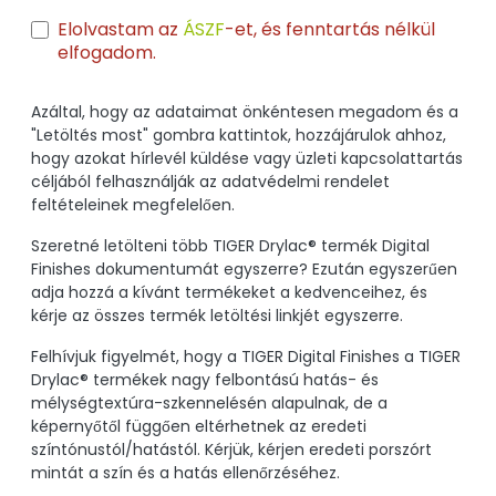
Elolvastam az
ÁSZF
-et, és fenntartás nélkül
elfogadom.
Azáltal, hogy az adataimat önkéntesen megadom és a
"Letöltés most" gombra kattintok, hozzájárulok ahhoz,
hogy azokat hírlevél küldése vagy üzleti kapcsolattartás
céljából felhasználják az adatvédelmi rendelet
feltételeinek megfelelően.
Szeretné letölteni több TIGER Drylac® termék Digital
Finishes dokumentumát egyszerre? Ezután egyszerűen
adja hozzá a kívánt termékeket a kedvenceihez, és
kérje az összes termék letöltési linkjét egyszerre.
Felhívjuk figyelmét, hogy a TIGER Digital Finishes a TIGER
Drylac® termékek nagy felbontású hatás- és
mélységtextúra-szkennelésén alapulnak, de a
képernyőtől függően eltérhetnek az eredeti
színtónustól/hatástól. Kérjük, kérjen eredeti porszórt
mintát a szín és a hatás ellenőrzéséhez.