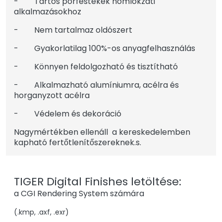
- Tartós porfestékek homlokzati
alkalmazásokhoz
- Nem tartalmaz oldószert
- Gyakorlatilag 100%-os anyagfelhasználás
- Könnyen feldolgozható és tisztítható
- Alkalmazható alumíniumra, acélra és
horganyzott acélra
- Védelem és dekoráció
Nagymértékben ellenáll a kereskedelemben
kapható fertőtlenítőszereknek.s.
TIGER Digital Finishes letöltése:
a CGI Rendering System számára
(.kmp, .axf, .exr)