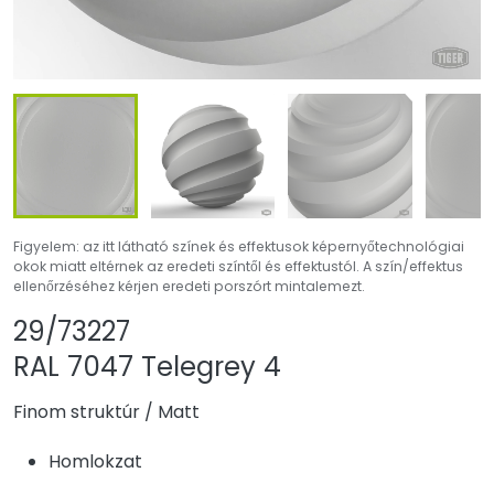
Figyelem: az itt látható színek és effektusok képernyőtechnológiai
okok miatt eltérnek az eredeti színtől és effektustól. A szín/effektus
ellenőrzéséhez kérjen eredeti porszórt mintalemezt.
Termék megosztása
Termék hozzáadás
29/73227
RAL 7047 Telegrey 4
Finom struktúr
/
Matt
Homlokzat