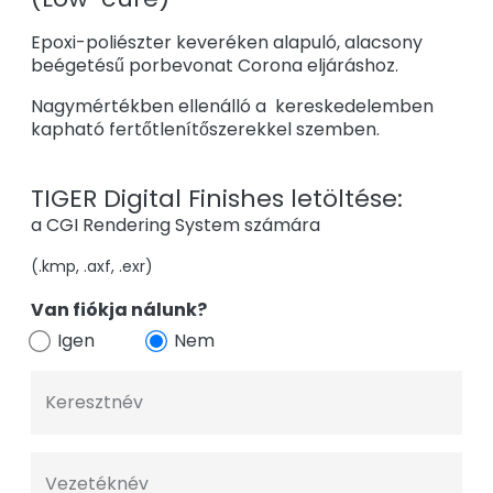
Epoxi-poliészter keveréken alapuló, alacsony
beégetésű porbevonat Corona eljáráshoz.
Nagymértékben ellenálló a kereskedelemben
kapható fertőtlenítőszerekkel szemben.
TIGER Digital Finishes letöltése:
a CGI Rendering System számára
(.kmp, .axf, .exr)
Van fiókja nálunk?
Igen
Nem
Keresztnév
Vezetéknév