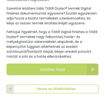
Szeretné letölteni több TIGER Drylac® termék Digital
Finishes dokumentumát egyszerre? Ezután egyszerűen
adja hozzá a kívánt termékeket a kedvenceihez, és
kérje az összes termék letöltési linkjét egyszerre.
Felhívjuk figyelmét, hogy a TIGER Digital Finishes a TIGER
Drylac® termékek nagy felbontású hatás- és
mélységtextúra-szkennelésén alapulnak, de a
képernyőtől függően eltérhetnek az eredeti
színtónustól/hatástól. Kérjük, kérjen eredeti porszórt
mintát a szín és a hatás ellenőrzéséhez.
Letöltés most
Vissza az áttekintéshez