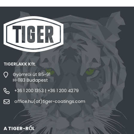
TIGERLAKK Kft.
Gyömröi út 85-91
H-1183 Budapest
+36 1 200 1353
|
+36 1 200 4279
office.hu(at)tiger-coatings.com
A TIGER-RŐL