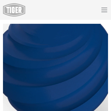
Webáruház
89/40480 - RAL 5010 Gentian Blue (Low-cure)