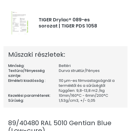
TIGER Drylac® 089-es
sorozat | TIGER PDS 1058
Műszaki részletek:
Minőség:
Beltéri
Textúra/Fényesség
Durva struktúr/Fényes
szintje:
Elméleti kiadósság :
110 µm-es filmvastagságnál a
terméktől és a sűrűségtől
függően: 9,8-13,8 m2 /kg
Kezelési paraméterek:
10min/160°C - 6min/200°C
Sűrűség:
1,53
g/cm3, +/- 0,05
89/40480 RAL 5010 Gentian Blue
(Low-cure)