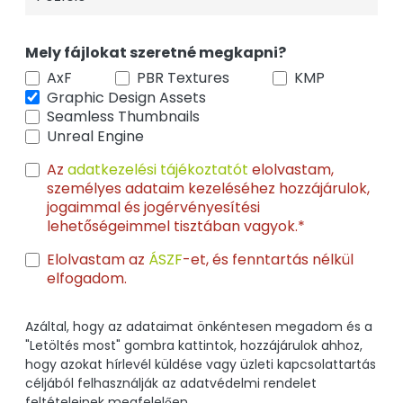
Mely fájlokat szeretné megkapni?
AxF
PBR Textures
KMP
Graphic Design Assets
Seamless Thumbnails
Unreal Engine
Az
adatkezelési tájékoztatót
elolvastam,
személyes adataim kezeléséhez hozzájárulok,
jogaimmal és jogérvényesítési
lehetőségeimmel tisztában vagyok.*
Elolvastam az
ÁSZF
-et, és fenntartás nélkül
elfogadom.
Azáltal, hogy az adataimat önkéntesen megadom és a
"Letöltés most" gombra kattintok, hozzájárulok ahhoz,
hogy azokat hírlevél küldése vagy üzleti kapcsolattartás
céljából felhasználják az adatvédelmi rendelet
feltételeinek megfelelően.