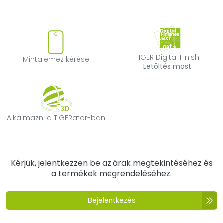
Mintalemez kérése
TIGER Digital F
TIGER Digital Finish
Mintalemez kérése
Letöltés most
Alkalmazni a TIGERator-ban
Alkalmazni a TIGERator-ban
Kérjük, jelentkezzen be az árak megtekintéséhez és
a termékek megrendeléséhez.
Bejelentkezés