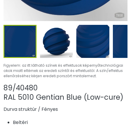
Figyelem: az itt látható színek és effektusok képernyőtechnológiai
okok miatt eltérnek az eredeti színtől és effektustól. A szín/effektus
ellenőrzéséhez kérjen eredeti porszórt mintalemezt.
Termék megosztása
Termék hozzáadá
89/40480
RAL 5010 Gentian Blue (Low-cure)
Durva struktúr
/
Fényes
Beltéri