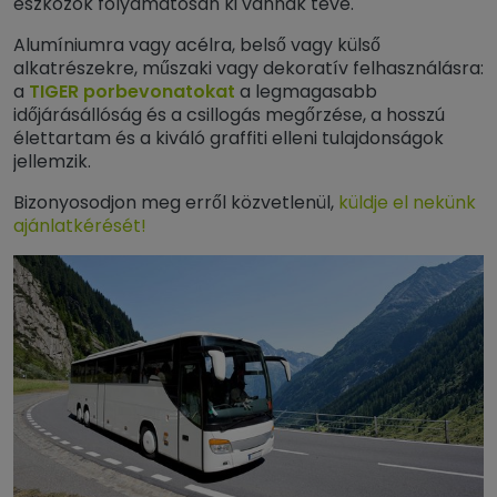
eszközök folyamatosan ki vannak téve.
Alumíniumra vagy acélra, belső vagy külső
alkatrészekre, műszaki vagy dekoratív felhasználásra:
a
TIGER porbevonatokat
a legmagasabb
időjárásállóság és a csillogás megőrzése, a hosszú
élettartam és a kiváló graffiti elleni tulajdonságok
jellemzik.
Bizonyosodjon meg erről közvetlenül,
küldje el nekünk
ajánlatkérését!