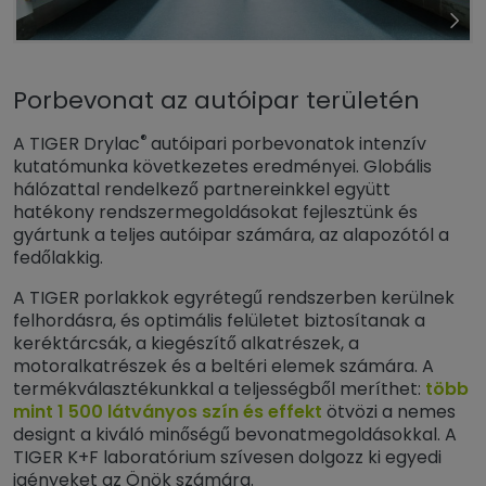
Porbevonat az autóipar területén
®
A TIGER Drylac
autóipari porbevonatok intenzív
kutatómunka következetes eredményei. Globális
hálózattal rendelkező partnereinkkel együtt
hatékony rendszermegoldásokat fejlesztünk és
gyártunk a teljes autóipar számára, az alapozótól a
fedőlakkig.
A TIGER porlakkok egyrétegű rendszerben kerülnek
felhordásra, és optimális felületet biztosítanak a
keréktárcsák, a kiegészítő alkatrészek, a
motoralkatrészek és a beltéri elemek számára. A
termékválasztékunkkal a teljességből meríthet:
több
mint 1 500 látványos szín és effekt
ötvözi a nemes
designt a kiváló minőségű bevonatmegoldásokkal. A
TIGER K+F laboratórium szívesen dolgozz ki egyedi
igényeket az Önök számára.