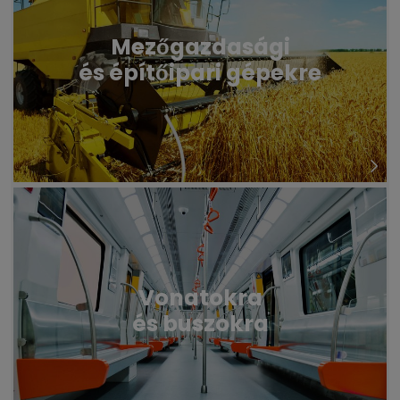
Mezőgazdasági
és építőipari gépekre
Vonatokra
és buszokra