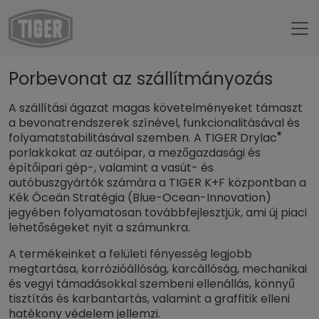
Untermenü öffnen für „www.tiger-coatings.com“
Porbevonat az szállítmányozás
Untermenü öffnen für „Porlakk“
Porlakk
A szállítási ágazat magas követelményeket támaszt
Untermenü öffnen für „Alkalmazások
Alkalmazások
a bevonatrendszerek színével, funkcionalitásával és
®
folyamatstabilitásával szemben. A TIGER Drylac
Szállítmányozás
porlakkokat az autóipar, a mezőgazdasági és
építőipari gép-, valamint a vasút- és
autóbuszgyártók számára a TIGER K+F központban a
Kék Óceán Stratégia (Blue-Ocean-Innovation)
jegyében folyamatosan továbbfejlesztjük, ami új piaci
lehetőségeket nyit a számunkra.
A termékeinket a felületi fényesség legjobb
megtartása, korrózióállóság, karcállóság, mechanikai
és vegyi támadásokkal szembeni ellenállás, könnyű
tisztítás és karbantartás, valamint a graffitik elleni
hatékony védelem jellemzi.