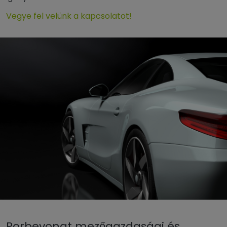
Vegye fel velünk a kapcsolatot!
Porbevonat mezőgazdasági és