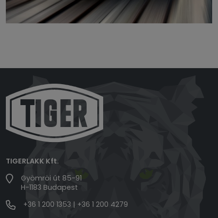
TIGERLAKK Kft.
Gyömröi út 85-91
H-1183 Budapest
+36 1 200 1353
|
+36 1 200 4279