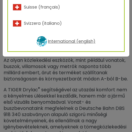
Suisse (français)
Svizzera (italiano)
International (english)
Porbevonat vonatokra és buszokra
Az olyan közlekedési eszközök, mint például vonatok,
buszok, villamosok vagy metrók naponta több
milliárd embert, árut és terméket szállítanak
biztonságosan és környezetbarát módon A-ból B-be.
®
A TIGER Drylac
segítségével az utazási komfort nem
a kényelmes ülésekkel kezdődik, hanem már a jármű
első vizuális benyomásával. Vonat- és
buszbevonataink megfelelnek a Deutsche Bahn DBS
918 340 szabványon alapuló szigorú minőségi
követelményeinek, és ellenállnak a nagy
igénybevételeknek, amelyeknek a tömegközlekedési